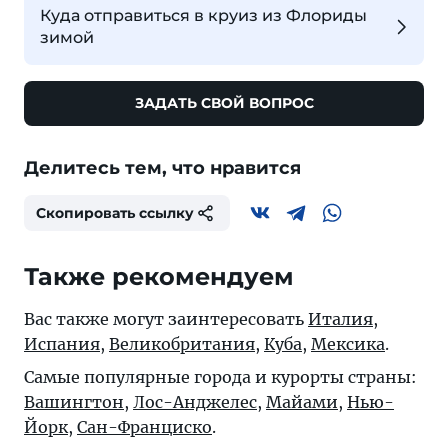
Куда отправиться в круиз из Флориды
зимой
ЗАДАТЬ СВОЙ ВОПРОС
Делитесь тем, что нравится
Скопировать ссылку
Также рекомендуем
Вас также могут заинтересовать
Италия
,
Испания
,
Великобритания
,
Куба
,
Мексика
.
Самые популярные города и курорты страны:
Вашингтон
,
Лос-Анджелес
,
Майами
,
Нью-
Йорк
,
Сан-Франциско
.