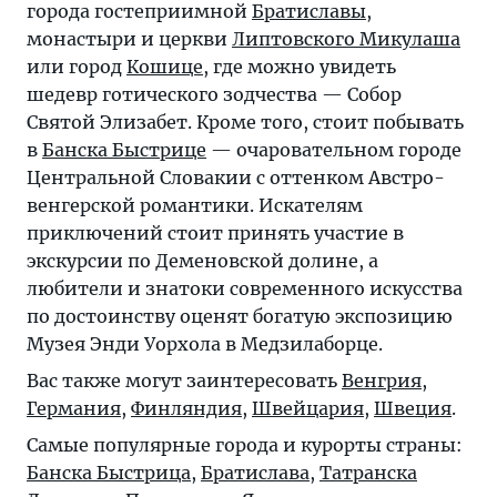
города гостеприимной
Братиславы
,
монастыри и церкви
Липтовского Микулаша
или город
Кошице
, где можно увидеть
шедевр готического зодчества — Собор
Святой Элизабет. Кроме того, стоит побывать
в
Банска Быстрице
— очаровательном городе
Центральной Словакии с оттенком Австро-
венгерской романтики. Искателям
приключений стоит принять участие в
экскурсии по Деменовской долине, а
любители и знатоки современного искусства
по достоинству оценят богатую экспозицию
Музея Энди Уорхола в Медзилаборце.
Вас также могут заинтересовать
Венгрия
,
Германия
,
Финляндия
,
Швейцария
,
Швеция
.
Самые популярные города и курорты страны:
Банска Быстрица
,
Братислава
,
Татранска