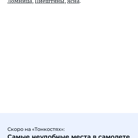
Ломница
,
Пиештяны
,
Ясна
.
Скоро на «Тонкостях»:
Самые неудобные места в самолете