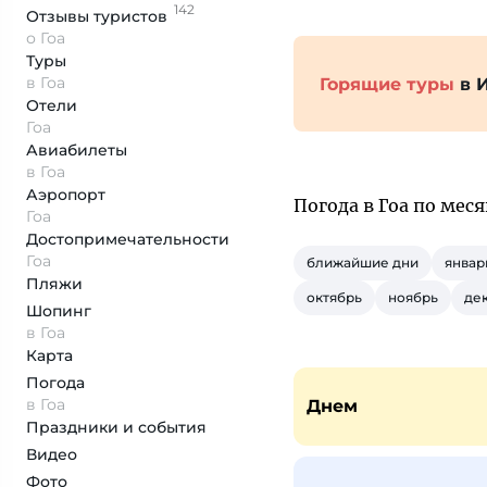
142
Отзывы
туристов
о Гоа
Туры
в Гоа
Горящие туры
в 
Отели
Гоа
Авиабилеты
в Гоа
Аэропорт
Погода в Гоа по мес
Гоа
Достопримеча­тельности
Гоа
ближайшие дни
январ
Пляжи
октябрь
ноябрь
де
Шопинг
в Гоа
Карта
Погода
в Гоа
Днем
Праздники и события
Видео
Фото