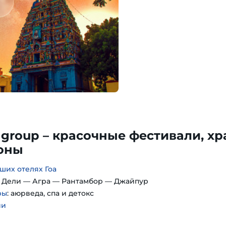
 group – красочные фестивали, хр
лоны
ших отелях Гоа
: Дели — Агра — Рантамбор — Джайпур
ры
: аюрведа, спа и детокс
ии