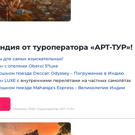
ндия от туроператора «АРТ-ТУР»!
 для самых взыскательных!
» с отелями Oberoi 5*luxe
ошном поезде Deccan Odyssey – Погружение в Индию
к» LUXE
с внутренними перелётами на частных самолётах
ошном поезде Maharaja's Express – Великолепие Индии
Е
Реклама: ООО «Туроператор АРТ-ТУР»