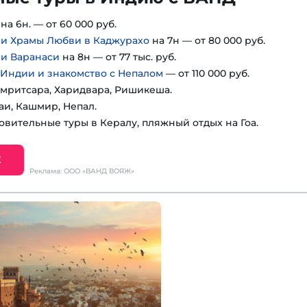
на 6н. — от 60 000 руб.
 и Храмы Любви в Каджурахо
на 7н — от 80 000 руб.
 и Варанаси
на 8н — от 77 тыс. руб.
 Индии и знакомство с Непалом
— от 110 000 руб.
мритсара, Харидвара, Ришикеша.
аи, Кашмир, Непал.
овительные туры в Кералу, пляжный отдых на Гоа.
Е
Реклама: ООО «ВАНД ВОЯЖ»