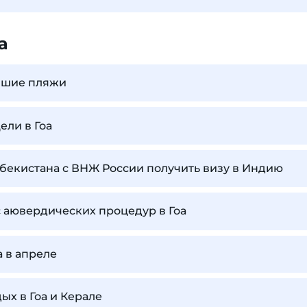
а
учшие пляжи
ели в Гоа
бекистана с ВНЖ России получить визу в Индию
с аювердических процедур в Гоа
а в апреле
ых в Гоа и Керале