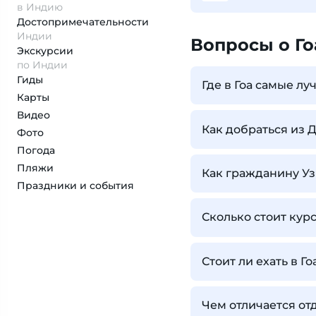
в Индию
Достопримеча­тельности
Индии
Вопросы о Го
Экскурсии
по Индии
Гиды
Где в Гоа самые л
Карты
Видео
Как добраться из Д
Фото
Погода
Пляжи
Как гражданину Уз
Праздники и события
Сколько стоит кур
Стоит ли ехать в Го
Чем отличается отд