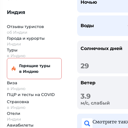
Ночью
Индия
Воды
Отзывы туристов
об Индии
Города и курорты
Индии
Солнечных дней
Туры
в Индию
29
Горящие туры
в Индию
Ветер
Виза
в Индию
ПЦР и тесты на COVID
3.9
Страховка
м/с, слабый
в Индию
Отели
Индии
Смотрите та
Авиабилеты