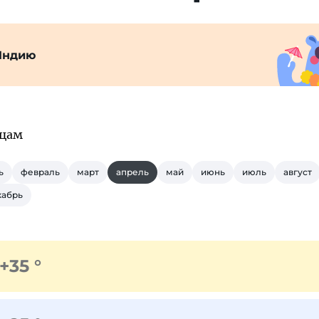
Индию
яцам
ь
февраль
март
апрель
май
июнь
июль
август
кабрь
+35 °