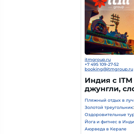
itmgroup.ru
+7 495 109-27-52
booking@itmgroup.ru
Индия с ITM
джунгли, с
Пляжный отдых в луч
Золотой треугольник
Оздоровительные ту
Йога и фитнес в Инд
Аюрведа в Керале