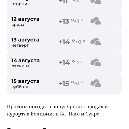
+11 °
+3 °
вторник
12 августа
+13 °
+1 °
среда
13 августа
+14 °
+0 °
четверг
14 августа
+14 °
-1 °
пятница
15 августа
+15 °
-0 °
суббота
Прогноз погоды в популярных городах и
курортах Боливии: в
Ла-Пасе
и
Сукре
.