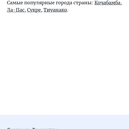
Самые популярные города страны:
Кочабамба
,
Ла-Пас
,
Сукре
,
Тиуанако
.