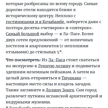
которые разбросаны по всему городу. Самые
дорогие отели находятся ближе к
историческому центру. Неплохо с
гостиницами и в Кочабамбе
, наберется даже с
полтора десятка «четверок» и «пятерок».
Самый большой
выбор — в Ла-Пасе. Более
двух сотен предложений — от копеечных
хостелов и апартаментов (с неплохими
отзывами) до стильных 5*.
Что посмотреть:
Из
Ла-Паса
стоит скататься
на экскурсию в
Лунную долину
и подивиться
здешним неземным пейзажам. А затем на
целый день отправиться в
Тиуанако
—
настоящее место силы и кладезь загадок.
Также загляните в
Долину Зонго
. Сам город
развлечет путника испанской архитектурой и
недурными музеями.