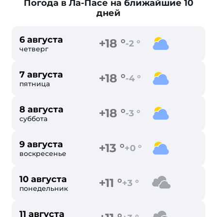
Погода в Ла-Пасе
на ближайшие 10
дней
6 августа
+18 °
-2 °
четверг
7 августа
+18 °
-4 °
пятница
8 августа
+18 °
-3 °
суббота
9 августа
+13 °
+0 °
воскресенье
10 августа
+11 °
+3 °
понедельник
11 августа