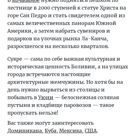
В
Кочабамбе
нужно подняться пешком по
лестнице в 2000 ступеней к статуе Христа на
горе Сан Педро и стать свидетелем одной из
самых величественных панорам Южной
Америки, а затем набрать сувениров и
подарков на улочках рынка Ла-Канча,
разросшегося на несколько кварталов.
Сукре — сама по себе важная культурная и
историческая ценность Боливии, а на улицах
города встречаются настоящие
архитектурные жемчужины. Но хотя бы на
день нужно вырваться из столицы и
побывать в
Уюни
— белоснежная соляная
пустыня и кладбище паровозов — такое
пропускать нельзя!
Вас также могут заинтересовать
Доминикана
,
Куба
,
Мексика
,
США
.