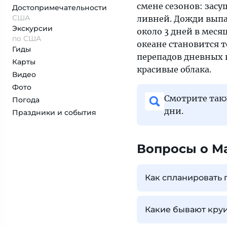
смене сезонов: засу
Достопримеча­тельности
США
ливней. Дожди выпа
Экскурсии
около 3 дней в меся
по США
океане становится т
Гиды
перепадов дневных 
Карты
красивые облака.
Видео
Фото
Смотрите та
Погода
дни.
Праздники и события
Вопросы о М
Как спланировать 
Какие бывают кру