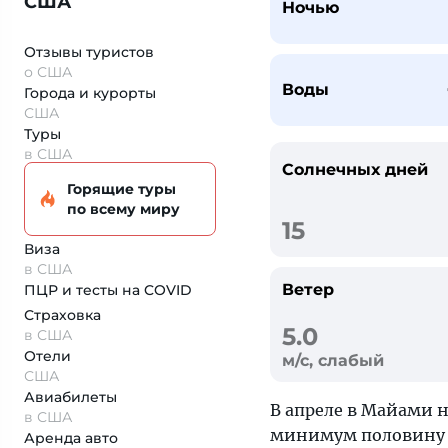
США
Ночью
Отзывы туристов
о США
Воды
Города и курорты
США
Туры
в США
Солнечных дней
Горящие туры
по всему миру
15
Виза
в США
Ветер
ПЦР и тесты на COVID
Страховка
5.0
в США
Отели
м/с, слабый
США
Авиабилеты
В апреле в Майами 
в США
минимум половину м
Аренда авто