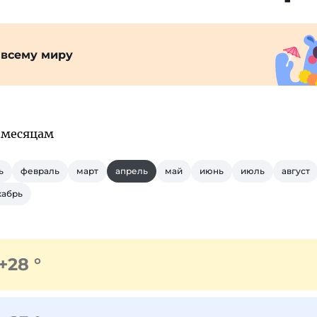
 всему миру
 месяцам
ь
февраль
март
апрель
май
июнь
июль
август
кабрь
+28 °