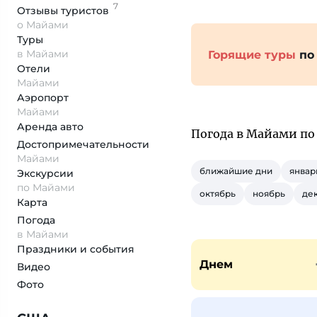
7
Отзывы
туристов
о Майами
Туры
в Майами
Горящие туры
по
Отели
Майами
Аэропорт
Майами
Аренда авто
Погода в Майами по
Достопримеча­тельности
Майами
ближайшие дни
январ
Экскурсии
по Майами
октябрь
ноябрь
де
Карта
Погода
в Майами
Праздники и события
Днем
Видео
Фото