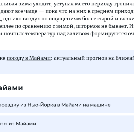
шливая зима уходит, уступая место периоду тропич
дают все чаще — пока что на них в среднем прихо
ц, однако воздух по ощущениям более сырой и вязки
еплее по сравнению с зимой, штормов не бывает. И
и ночных температур над заливом формируются о
кже
погоду в Майами
: актуальный прогноз на ближ
айами
поездку из Нью-Йорка в Майами на машине
изы из Майами