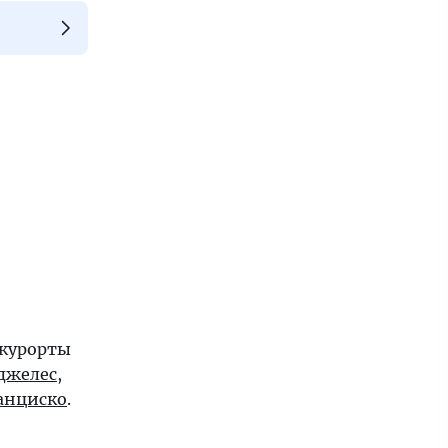
 курорты
джелес
,
анциско
.