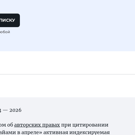
ПИСКУ
любой
03 — 2026
ном об
авторских правах
при цитировании
айами в апреле» активная индексируемая