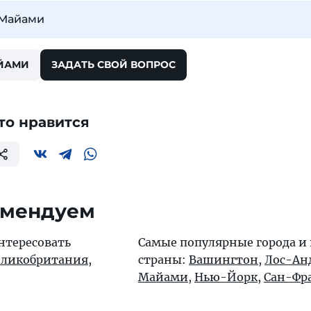
 Майами
АЙАМИ
ЗАДАТЬ СВОЙ ВОПРОС
то нравится
омендуем
нтересовать
Самые популярные города и
еликобритания
,
страны:
Вашингтон
,
Лос-Ан
Майами
,
Нью-Йорк
,
Сан-Фр