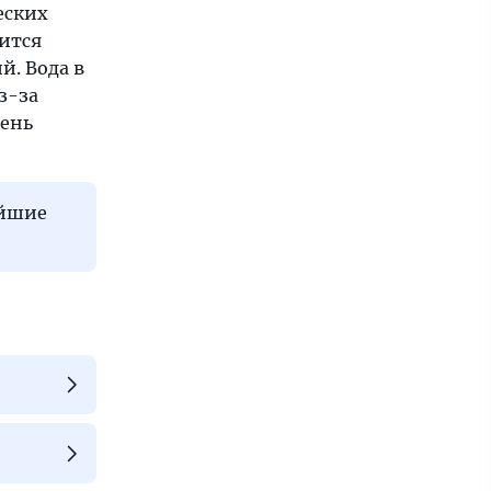
еских
дится
й. Вода в
з-за
чень
айшие