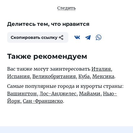
Следить
Делитесь тем, что нравится
Скопировать ссылку
Также рекомендуем
Вас также могут заинтересовать
Италия
,
Испания
,
Великобритания
,
Куба
,
Мексика
.
Самые популярные города и курорты страны:
Вашингтон
,
Лос-Анджелес
,
Майами
,
Нью-
Йорк
,
Сан-Франциско
.