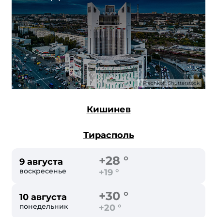
Plechkoff, Shutterstock
Кишинев
Тирасполь
+28 °
9 августа
воскресенье
+19 °
+30 °
10 августа
понедельник
+20 °