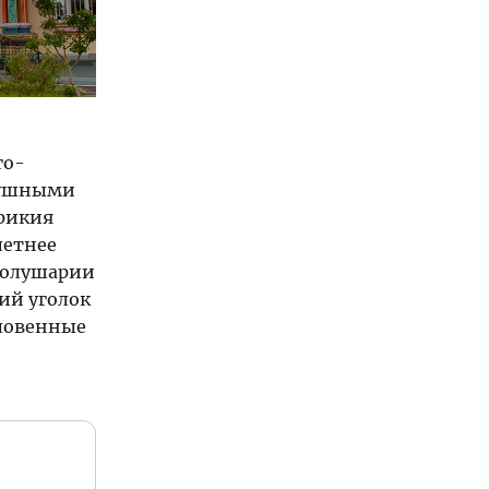
го-
душными
врикия
летнее
полушарии
ий уголок
словенные