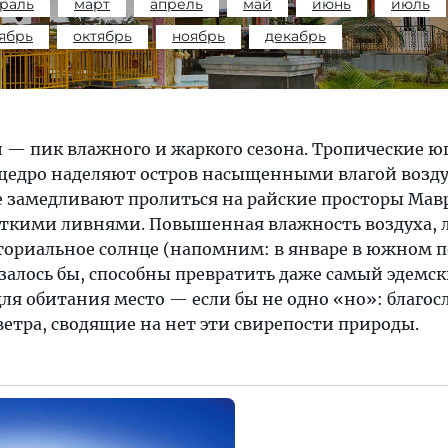
раль
март
апрель
май
июнь
июль
ябрь
октябрь
ноябрь
декабрь
 — пик влажного и жаркого сезона. Тропические ю
 щедро наделяют остров насыщенными влагой воз
е замедливают пролиться на райские просторы Ма
ткими ливнями. Повышенная влажность воздуха, 
ториальное солнце (напомним: в январе в южном 
залось бы, способны превратить даже самый эдемск
для обитания место — если бы не одно «но»: благо
етра, сводящие на нет эти свирепости природы.