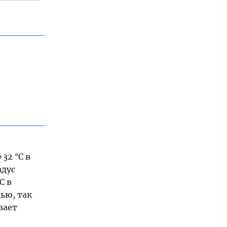
32 °C в
адус
C в
ью, так
вает