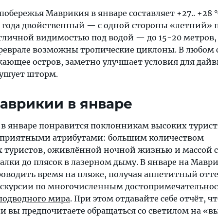
побережья Маврикия в январе составляет +27.. +28 °
я года двойственный — с одной стороны «летний» 
тличной видимостью под водой — до 15-20 метров, 
феврале возможны тропические циклоны. В любом с
жающее остров, заметно улучшает условия для дайв
бушует шторм.
аврикии в январе
в январе понравится поклонникам высоких турис
х приятными атрибутами: большим количеством
 туристов, оживлённой ночной жизнью и массой 
алки до плясок в лазерном дыму. В январе на Мавр
оводить время на пляже, получая аппетитный отт
экскурсии по многочисленным
достопримечательно
 подводного мира
. При этом отдавайте себе отчёт, ч
ли вы предпочитаете обращаться со светилом на «в