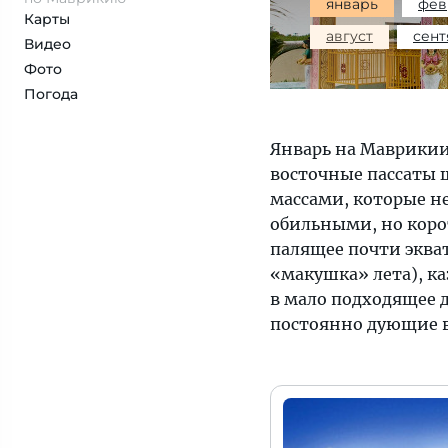
январь
фев
Карты
август
сент
Видео
Фото
Погода
Январь на Маврикии
восточные пассаты
массами, которые н
обильными, но коро
палящее почти эква
«макушка» лета), ка
в мало подходящее 
постоянно дующие в