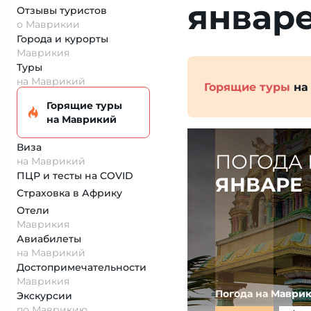
январ
Отзывы туристов
о Маврикии
Города и курорты
Маврикия
Туры
на Маврикий
Горящие туры
на
Горящие туры
на Маврикий
Виза
ПОГОДА 
на Маврикий
ПЦР и тесты на COVID
ЯНВАРЕ
Страховка
в Африку
Отели
Маврикия
Авиабилеты
на Маврикий
Достопримеча­тельности
Маврикия
Погода на Маври
Экскурсии
по Маврикию