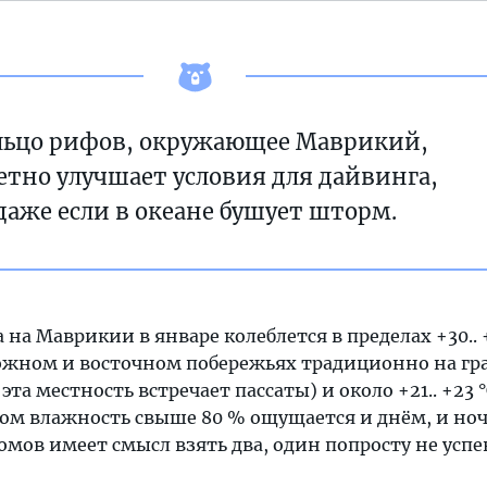
льцо рифов, окружающее Маврикий,
етно улучшает условия для дайвинга,
даже если в океане бушует шторм.
 на Маврикии в январе колеблется в пределах +30.. +
южном и восточном побережьях традиционно на гр
а местность встречает пассаты) и около +21.. +23 °
том влажность свыше 80 % ощущается и днём, и ноч
мов имеет смысл взять два, один попросту не успе