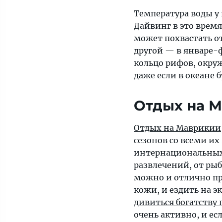
Температура воды у 
Дайвинг в это врем
может похвастать о
другой — в январе-
кольцо рифов, окру
даже если в океане 
Отдых на М
Отдых на Маврикии
сезонов со всеми и
интернациональных
развлечений, от рыб
можно и отлично пр
кожи, и ездить на 
дивиться богатству
очень активно, и ес