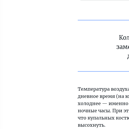
Ко
зам
Температура воздуха
дневное время (на 
холоднее — именно эт
ночные часы. При э
что купальных костю
высохнуть.