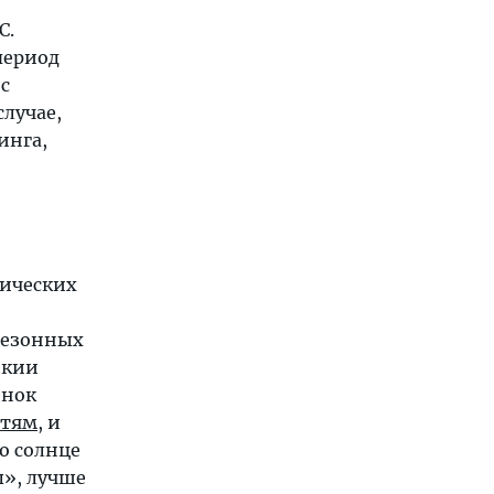
C.
период
с
лучае,
инга,
тических
сезонных
икии
енок
стям
, и
то солнце
ы», лучше