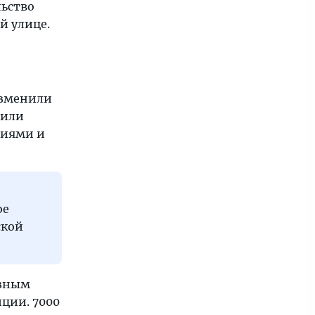
льство
й улице.
изменили
оили
ниями и
ое
ской
езным
ции. 7000