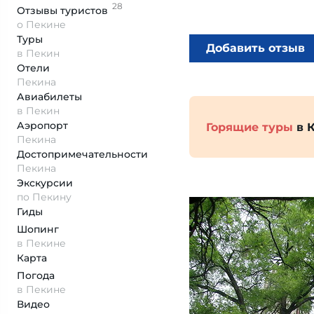
28
Отзывы
туристов
о Пекине
Туры
Добавить отзыв
в Пекин
Отели
Пекина
Авиабилеты
в Пекин
Аэропорт
Горящие туры
в 
Пекина
Достопримеча­тельности
Пекина
Экскурсии
по Пекину
Гиды
Шопинг
в Пекине
Карта
Погода
в Пекине
Видео