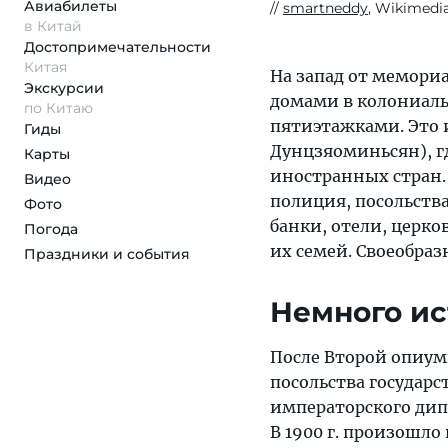
Авиабилеты
smartneddy
, Wikimedi
в Китай
Достопримеча­тельности
Китая
На запад от мемори
Экскурсии
домами в колониаль
по Китаю
пятиэтажками. Это 
Гиды
Дунцзяоминьсян), г
Карты
иностранных стран. 
Видео
полиция, посольств
Фото
банки, отели, церк
Погода
их семей. Своеобра
Праздники и события
Немного и
После Второй опиумн
посольства государс
императорского дип
В 1900 г. произошл