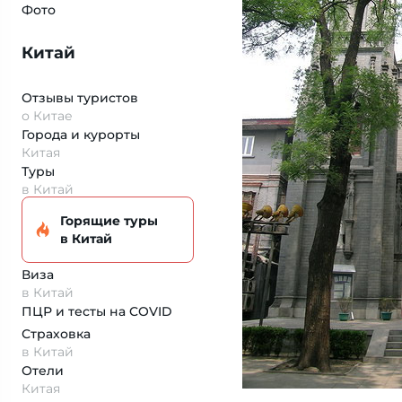
Фото
Китай
Отзывы туристов
о Китае
Города и курорты
Китая
Туры
в Китай
Горящие туры
в Китай
Виза
в Китай
ПЦР и тесты на COVID
Страховка
в Китай
Отели
Китая