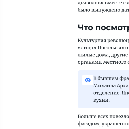
дьяволов» вместе с
было вынуждено дат
Что посмот
Культурная революц
«лицо» Посольского 
жилые дома, другие
органами местного с
В бывшем фран
Михаила Архан
отделение. Яп
кухни.
Больше всех повезл
фасадом, украшенно