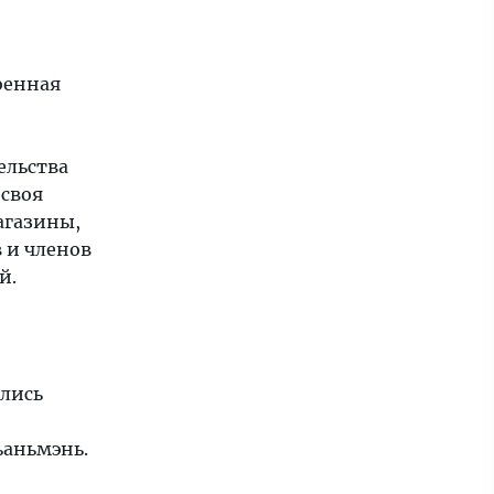
оенная
ельства
 своя
агазины,
 и членов
й.
ались
ьаньмэнь.