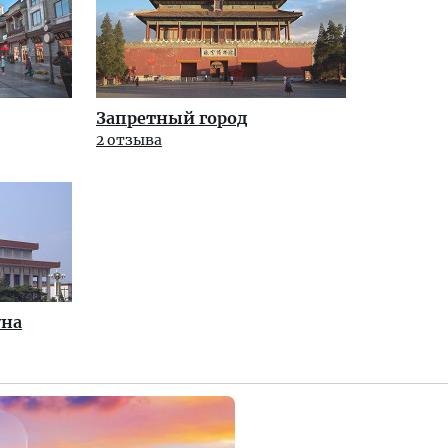
Запретный город
2 отзыва
уна