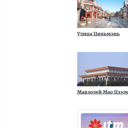
Улица Цяньмэнь
Мавзолей Мао Цзэд