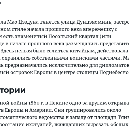
a
ала Мао Цзэдуна тянется улица Дунцзяоминь, застр
ном стиле начала прошлого века вперемешку с
и есть знаменитый Посольский квартал (или
де в начале прошлого века размещались представит
Здесь нельзя было селиться китайцам, действовала
а охранялись собственными воинскими частями. М
овь предназначались исключительно для дипломатов
зный островок Европы в центре столицы Поднебесно
стории
ой войны 1860 г. в Пекине одно за другим открыв
тв Европы и Америки. Они группировались около
ломатического ведомства к западу от площади Тян
о восстание ихэтуаней, жаждавших вырезать «белых