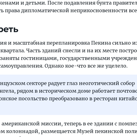
 женами и детьми. После подавления бунта правите
ь права дипломатической неприкосновенности все
реть
ия и масштабная перепланировка Пекина сильно 
квартала. Часть зданий снесли и на их месте постр
 заняты гостиницами, государственными учрежде
амоуправления. Однако кое-что все же уцелело.
цузском секторе радует глаз неоготический собор
гела, рядом в историческом доме работает почтов
онское посольство преобразовано в ресторан китай
о американской миссии, теперь в ее здании с помп
м колоннадой, размещается Музей пекинской поли