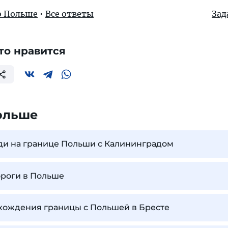
о Польше
•
Все ответы
Зад
то нравится
ольше
ди на границе Польши с Калининградом
ороги в Польше
хождения границы с Польшей в Бресте