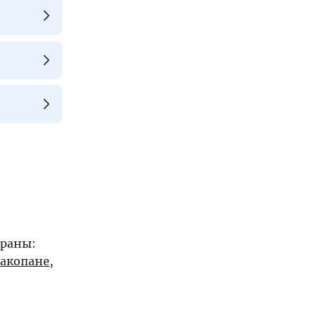
траны:
акопане
,