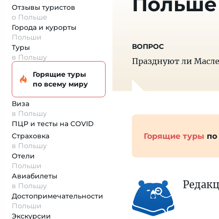
Польше
Отзывы туристов
о Польше
Города и курорты
Польши
Туры
в Польшу
Празднуют ли Масле
Горящие туры
по всему миру
Виза
в Польшу
ПЦР и тесты на COVID
Горящие туры
по
Страховка
в Польшу
Отели
Польши
Авиабилеты
Редак
в Польшу
Достопримеча­тельности
Польши
Экскурсии