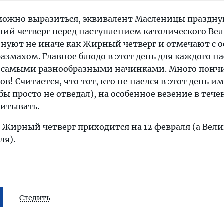
 можно выразиться, эквивалент Масленицы праздну
ний четверг перед наступлением католического Ве
менуют не иначе как Жирный четверг и отмечают с 
азмахом. Главное блюдо в этот день для каждого н
с самыми разнообразными начинками. Много пончи
в! Считается, что тот, кто не наелся в этот день и
бы просто не отведал), на особенное везение в тече
читывать.
й Жирный четверг приходится на 12 февраля (а Вел
ля).
Следить