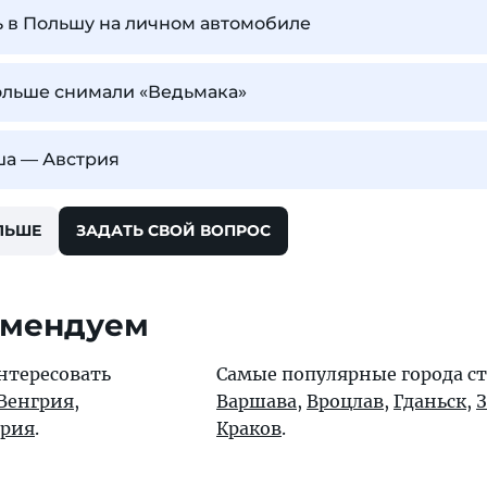
ь в Польшу на личном автомобиле
ольше снимали «Ведьмака»
ша — Австрия
ЛЬШЕ
ЗАДАТЬ СВОЙ ВОПРОС
омендуем
нтересовать
Самые популярные города с
Венгрия
,
Варшава
,
Вроцлав
,
Гданьск
,
З
рия
.
Краков
.