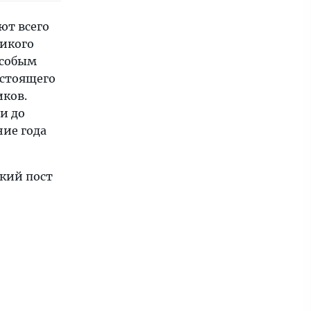
ют всего
ликого
особым
астоящего
ков.
ми до
ние года
икий пост