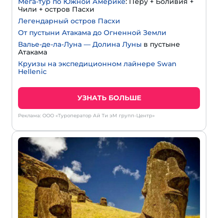
Мега-тур по Южной Америке
: Перу + Боливия +
Чили + остров Пасхи
Легендарный остров Пасхи
От пустыни Атакама до Огненной Земли
Валье-де-ла-Луна — Долина Луны
в пустыне
Атакама
Круизы на экспедиционном лайнере Swan
Hellenic
УЗНАТЬ БОЛЬШЕ
Реклама: ООО «Туроператор Ай Ти эМ групп-Центр»