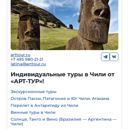
arttour.ru
+
7 495 980-21-21
latina@arttour.ru
Индивидуальные туры в Чили от
«АРТ-ТУР»!
Экскурсионные туры
Остров Пасхи, Патагония и Юг Чили, Атакама
Перелет в Антарктиду из Чили
Винные туры в Чили
Солнце, Танго и Вино (Бразилия — Аргентина —
Чили)