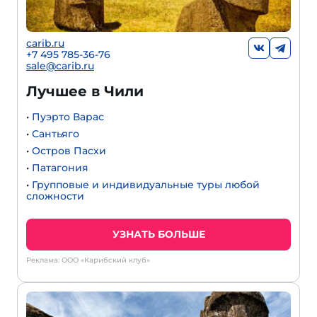
carib.ru
+7 495 785-36-76
sale@carib.ru
Лучшее в Чили
•
Пуэрто Варас
•
Сантьяго
•
Остров Пасхи
•
Патагония
•
Групповые и индивидуальные туры любой
сложности
УЗНАТЬ БОЛЬШЕ
Реклама: ООО «Карибский клуб»