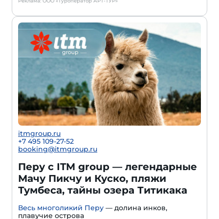
Реклама: ООО «Туроператор АРТ-ТУР»
itmgroup.ru
+7 495 109-27-52
booking@itmgroup.ru
Перу с ITM group — легендарные
Мачу Пикчу и Куско, пляжи
Тумбеса, тайны озера Титикака
Весь многоликий Перу
— долина инков,
плавучие острова