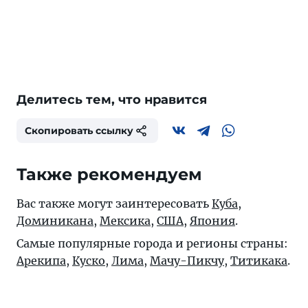
Делитесь тем, что нравится
Скопировать ссылку
Также рекомендуем
Вас также могут заинтересовать
Куба
,
Доминикана
,
Мексика
,
США
,
Япония
.
Самые популярные города и регионы страны:
Арекипа
,
Куско
,
Лима
,
Мачу-Пикчу
,
Титикака
.