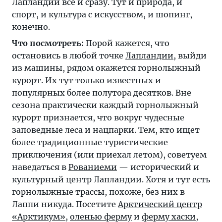
Лапландии все и сразу. Тут и природа, и
спорт, и культура с искусством, и шопинг,
конечно.
Что посмотреть:
Порой кажется, что
остановись в любой точке
Лапландии
, выйди
из машины, рядом окажется горнолыжный
курорт. Их тут только известных и
популярных более полутора десятков. Вне
сезона практически каждый горнолыжный
курорт признается, что вокруг чудесные
заповедные леса и нацпарки. Тем, кто ищет
более традиционные туристические
приключения (или приехал летом), советуем
наведаться в
Рованиеми
— исторический и
культурный центр Лапландии. Хотя и тут есть
горнолыжные трассы, похоже, без них в
Лаппи никуда. Посетите
Арктический центр
«Арктикум»
,
оленью ферму
и
ферму хаски
,