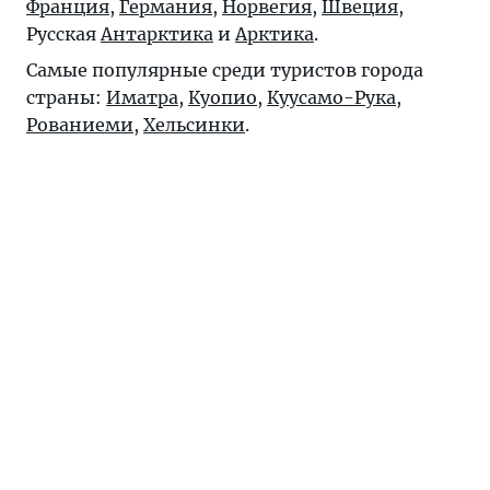
Франция
,
Германия
,
Норвегия
,
Швеция
,
Русская
Антарктика
и
Арктика
.
Самые популярные среди туристов города
страны:
Иматра
,
Куопио
,
Куусамо-Рука
,
Рованиеми
,
Хельсинки
.