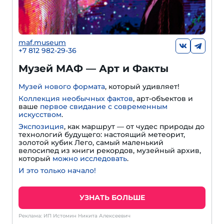
maf.museum
+7 812 982-29-36
Музей МАФ — Арт и Факты
Музей нового формата
, который удивляет!
Коллекция необычных фактов
, арт-объектов и
ваше
первое свидание с современным
искусством
.
Экспозиция
, как маршрут — от чудес природы до
технологий будущего: настоящий метеорит,
золотой кубик Лего, самый маленький
велосипед из книги рекордов, музейный архив,
который
можно исследовать
.
И это только начало!
УЗНАТЬ БОЛЬШЕ
Реклама: ИП Истомин Никита Алексеевич