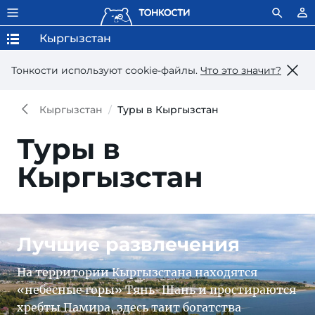
Кыргызстан
Тонкости используют сookie-файлы.
Что это значит?
Кыргызстан
Туры в Кыргызстан
Туры в
Кыргызстан
Лучшие развлечения
На территории Кыргызстана находятся
«небесные горы» Тянь-Шань и простираются
хребты Памира, здесь таит богатства