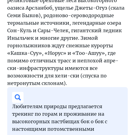
реликтовые ореховые леса высокогорного
оазиса Арсланбоб, ущелье Джеты-Огуз (скала
Семи Быков), родоново-сероводородные
термальные источники, легендарные озера
Сон-Куль и Сары-Челек, гигантский ледник
Иныльчек и многие другие. Зимой
горнолыжников ждут снежные курорты
«Кашка-Суу», «Норус» и «Тоо-Ашуу», где
помимо отличных трасс и неплохой апре-
ски-инфраструктуры имеются все
возможности для хели-ски (спуска по
нетронутым склонам).
Любителям природы предлагается
трекинг по горам и проживание на
высокогорных пастбищах бок о бок с
настоящими потомственными