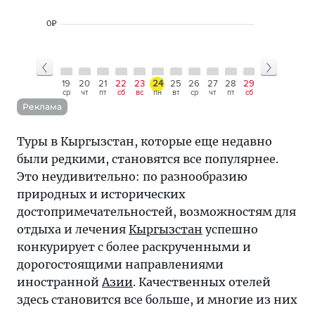
0
₽
16
17
18
19
20
21
22
23
24
25
26
27
28
29
30
31
01
вс
пн
вт
ср
чт
пт
сб
вс
пн
вт
ср
чт
пт
сб
вс
пн
вт
Реклама
Туры в Кыргызстан, которые еще недавно
были редкими, становятся все популярнее.
Это неудивительно: по разнообразию
природных и исторических
достопримечательностей, возможностям для
отдыха и лечения
Кыргызстан
успешно
конкурирует с более раскрученными и
дорогостоящими направлениями
иностранной
Азии
. Качественных отелей
здесь становится все больше, и многие из них