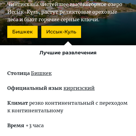
Чингисхана чистейшее высокогорное озеро
Иссык-Куль, растут реликтовые ореховые
леса и бьют горячие серные ключи.
Бишкек
Иссык-Куль
Лучшие развлечения
Столица
Бишкек
Официальный язык
киргизский
Климат
резко континентальный с переходом
к континентальному
Время
+3 часа