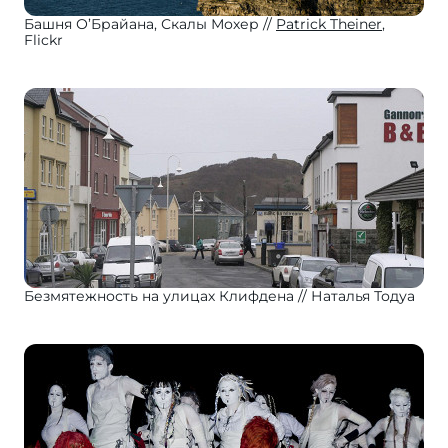
Башня О’Брайана, Скалы Мохер
Patrick Theiner
,
Flickr
Безмятежность на улицах Клифдена
Наталья Тодуа