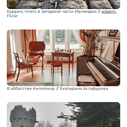
Буррен, плато в западной части Ирландии
adaenn
,
Flickr
В аббатстве Килеймор
Екатерина Астафурова