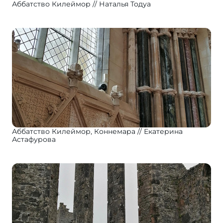
Аббатство Килеймор
Наталья Тодуа
Аббатство Килеймор, Коннемара
Екатерина
Астафурова