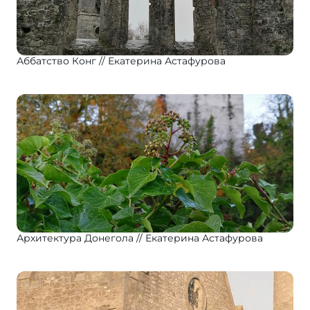
Аббатство Конг
Екатерина Астафурова
Архитектура Донегола
Екатерина Астафурова