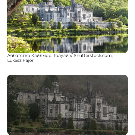
Аббатство Кайлмор, Голуэй
Shutterstock.com,
Lukasz Pajor