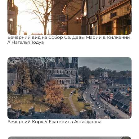
Вечерний вид на Собор Св. Девы Марии в Килкенни
Наталья Тодуа
Вечерний Корк
Екатерина Астафурова