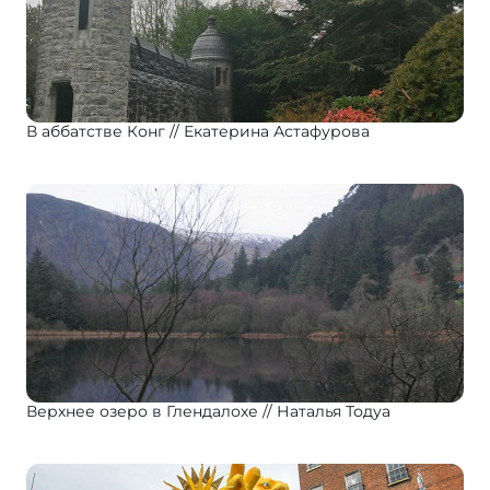
В аббатстве Конг
Екатерина Астафурова
Верхнее озеро в Глендалохе
Наталья Тодуа