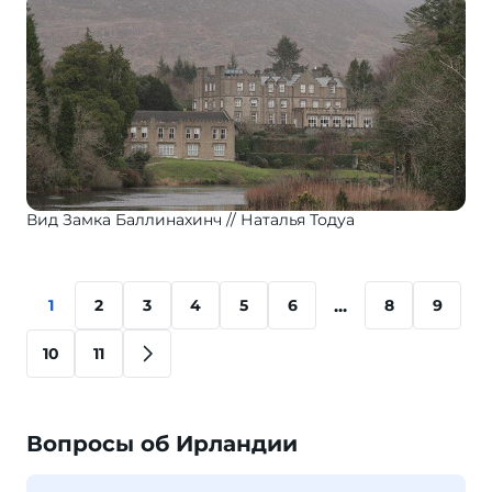
Вид Замка Баллинахинч
Наталья Тодуа
...
1
2
3
4
5
6
8
9
10
11
Вопросы об Ирландии