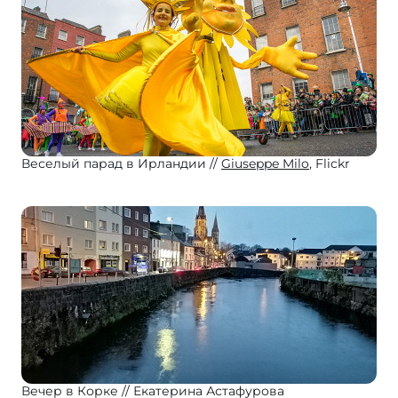
Веселый парад в Ирландии
Giuseppe Milo
, Flickr
Вечер в Корке
Екатерина Астафурова