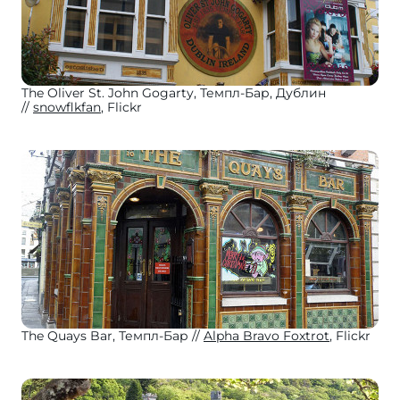
The Oliver St. John Gogarty, Темпл-Бар, Дублин
snowflkfan
, Flickr
The Quays Bar, Темпл-Бар
Alpha Bravo Foxtrot
, Flickr