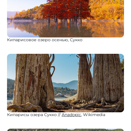
Кипарисовое озеро осенью, Сукко
Кипарисы озера Сукко
Anadopic
, Wikimedia