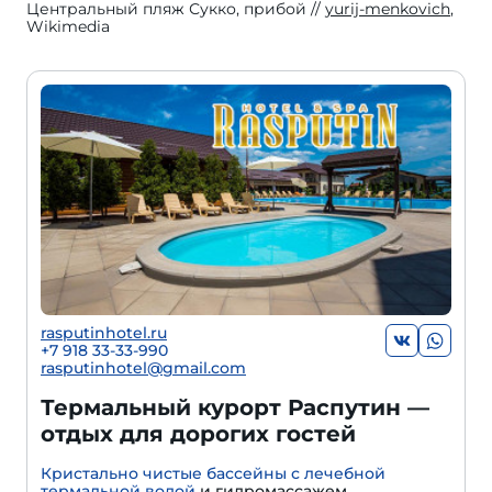
Центральный пляж Сукко, прибой
yurij-menkovich
,
Wikimedia
rasputinhotel.ru
+7 918 33-33-990
rasputinhotel@gmail.com
Термальный курорт Распутин —
отдых для дорогих гостей
Кристально чистые бассейны с лечебной
термальной водой
и гидромассажем.