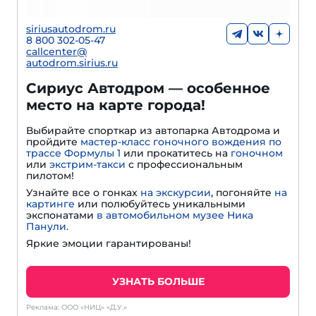
siriusautodrom.ru
8 800 302-05-47
callcenter@
autodrom.sirius.ru
Сириус Автодром — особенное
место на карте города!
Выбирайте спорткар из автопарка Автодрома и
пройдите
мастер-класс гоночного вождения по
трассе Формулы 1
или прокатитесь на
гоночном
или
экстрим-такси
с профессиональным
пилотом!
Узнайте все о гонках
на экскурсии
, погоняйте
на
картинге
или полюбуйтесь уникальными
экспонатами
в автомобильном музее Ника
Панули.
Яркие эмоции гарантированы!
УЗНАТЬ БОЛЬШЕ
Реклама: ООО «НИЦ» «Д.У.»