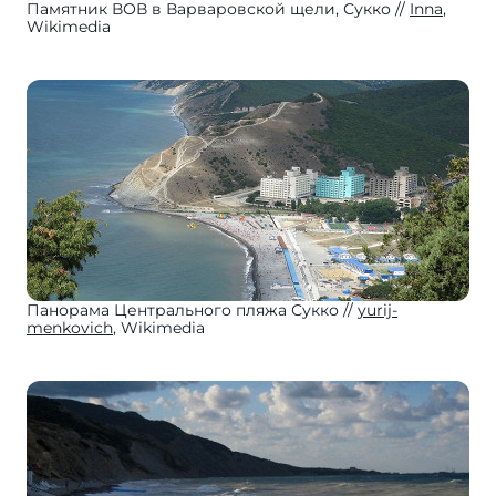
Памятник ВОВ в Варваровской щели, Сукко
Inna
,
Wikimedia
Панорама Центрального пляжа Сукко
yurij-
menkovich
, Wikimedia