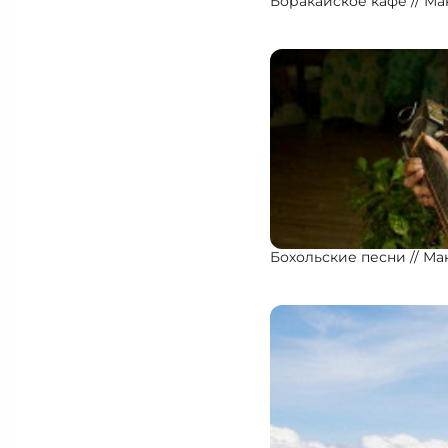
Боракайское кафе
Ма
Бохольские песни
Ма