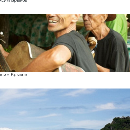
ксим Брыков
ксим Брыков