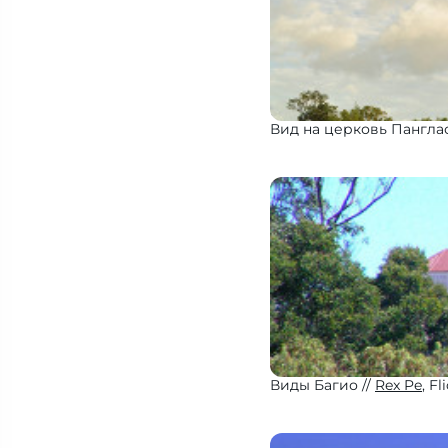
Вид на церковь Пангла
Виды Багио
Rex Pe
, Fl