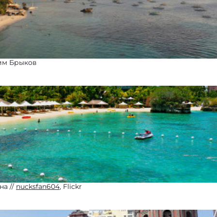
им Брыков
на
nucksfan604
, Flickr