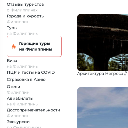
Отзывы туристов
о Филиппинах
Города и курорты
Филиппин
Туры
на Филиппины
Горящие туры
на Филиппины
Виза
на Филиппины
ПЦР и тесты на COVID
Архитектура Негроса
Страховка
в Азию
Отели
Филиппин
Авиабилеты
на Филиппины
Достопримеча­тельности
Филиппин
Экскурсии
по Филиппинам