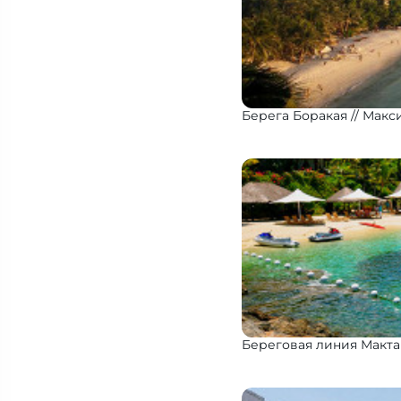
Берега Боракая
Макс
Береговая линия Макта