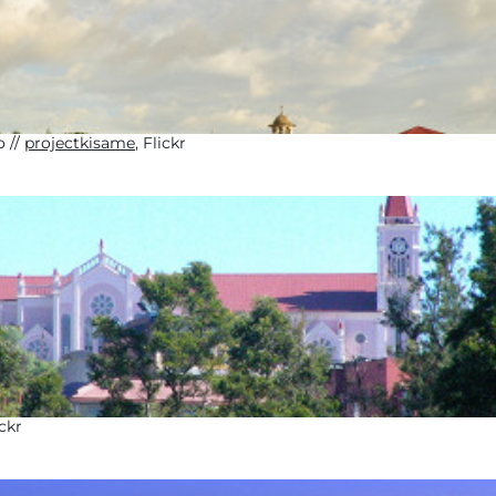
о
projectkisame
, Flickr
ickr