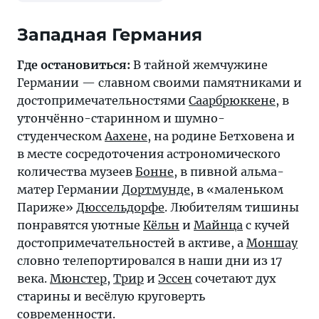
Западная Германия
Где остановиться:
В тайной жемчужине
Германии — славном своими памятниками и
достопримечательностями
Саарбрюккене
, в
утончённо-старинном и шумно-
студенческом
Аахене
, на родине Бетховена и
в месте сосредоточения астрономического
количества музеев
Бонне
, в пивной альма-
матер Германии
Дортмунде
, в «маленьком
Париже»
Дюссельдорфе
. Любителям тишины
понравятся уютные
Кёльн
и
Майнца
с кучей
достопримечательностей в активе, а
Моншау
словно телепортировался в наши дни из 17
века.
Мюнстер
,
Трир
и
Эссен
сочетают дух
старины и весёлую круговерть
современности.