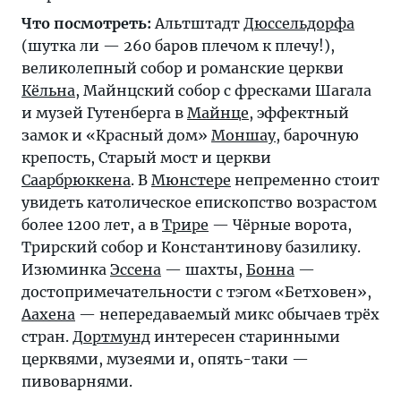
Что посмотреть:
Альтштадт
Дюссельдорфа
(шутка ли — 260 баров плечом к плечу!),
великолепный собор и романские церкви
Кёльна
, Майнцский собор с фресками Шагала
и музей Гутенберга в
Майнце
, эффектный
замок и «Красный дом»
Моншау
, барочную
крепость, Старый мост и церкви
Саарбрюккена
. В
Мюнстере
непременно стоит
увидеть католическое епископство возрастом
более 1200 лет, а в
Трире
— Чёрные ворота,
Трирский собор и Константинову базилику.
Изюминка
Эссена
— шахты,
Бонна
—
достопримечательности с тэгом «Бетховен»,
Аахена
— непередаваемый микс обычаев трёх
стран.
Дортмунд
интересен старинными
церквями, музеями и, опять-таки —
пивоварнями.