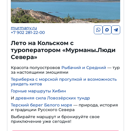
murmany.ru
+7 902 281-22-00
Лето на Кольском с
туроператором «Мурманы.Люди
Севера»
Красота полуостровов
Рыбачий и Средний
— тур
за настоящими эмоциями
Териберка с морской прогулкой и возможность
увидеть китов
Горные маршруты Хибин
И
древняя сила Ловозёрских тундр
Терский берег Белого моря
— природа, история
и традиции Русского Севера
Выбирайте маршрут и бронируйте свое
приключение уже сегодня!