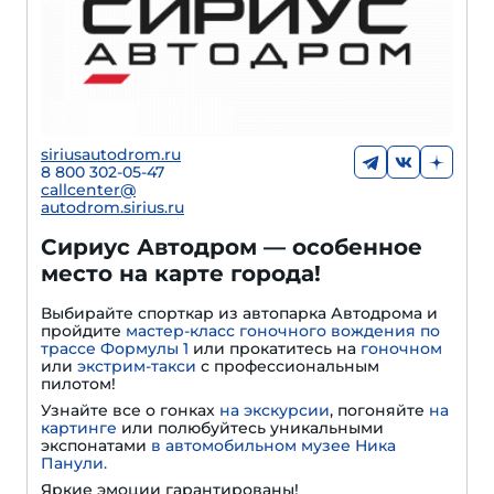
siriusautodrom.ru
8 800 302-05-47
callcenter@
autodrom.sirius.ru
Сириус Автодром — особенное
место на карте города!
Выбирайте спорткар из автопарка Автодрома и
пройдите
мастер-класс гоночного вождения по
трассе Формулы 1
или прокатитесь на
гоночном
или
экстрим-такси
с профессиональным
пилотом!
Узнайте все о гонках
на экскурсии
, погоняйте
на
картинге
или полюбуйтесь уникальными
экспонатами
в автомобильном музее Ника
Панули.
Яркие эмоции гарантированы!