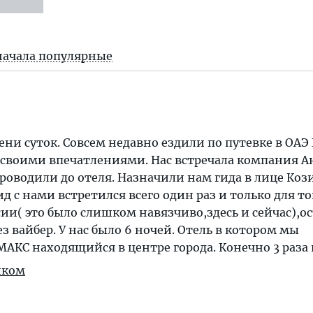
начала популярные
ени суток. Совсем недавно ездили по путевке в ОА
 своими впечатлениями. Нас встречала компания А
проводили до отеля. Назначили нам гида в лице Коз
д с нами встретился всего один раз и только для то
сии( это было слишком навязчиво,здесь и сейчас),о
з вайбер. У нас было 6 ночей. Отель в котором мы
КС находящийся в центре города. Конечно 3 раза 
иком