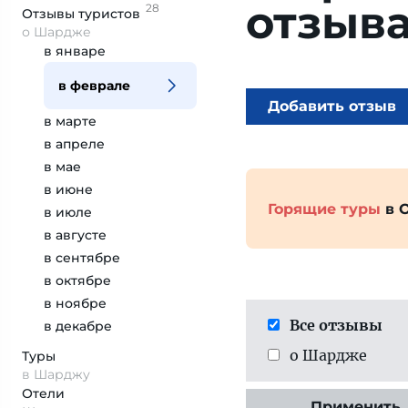
отзыв
28
Отзывы
туристов
о Шардже
в январе
в феврале
Добавить отзыв
в марте
в апреле
в мае
в июне
Горящие туры
в 
в июле
в августе
в сентябре
в октябре
в ноябре
Все отзывы
в декабре
о Шардже
Туры
в Шарджу
Отели
Применить