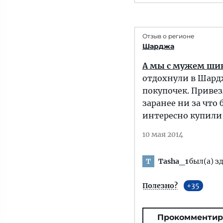
Отзыв о регионе
Шарджа
А мы с мужем ши
отдохнули в Шард
покупочек. Привез
заранее ни за что
интересно купили 
10 мая 2014
Tasha_1
был(а) з
T
Полезно?
35
Прокомментир