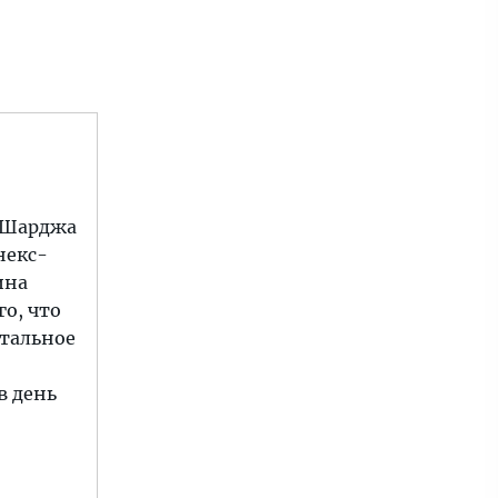
Э Шарджа
некс-
ина
го, что
стальное
в день