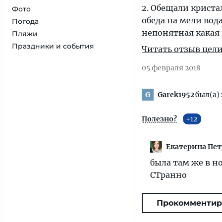
2. Обещали криста
Фото
обеда на мели вод
Погода
непонятная какая 
Пляжи
Праздники и события
Читать отзыв цел
05 февраля 2018
Garek1952
был(а) 
G
Полезно?
12
Екатерина Пет
была там же в н
СТранно
Прокомментир