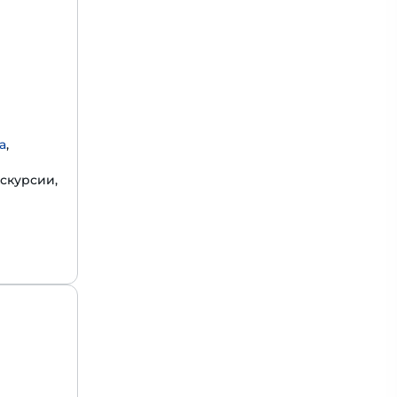
а
,
скурсии,