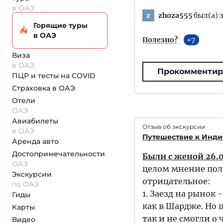
в ОАЭ
zhoza555
был(а) 
z
Горящие туры
в ОАЭ
Полезно?
7
Виза
в ОАЭ
Прокомментир
ПЦР и тесты на COVID
Страховка
в ОАЭ
Отели
ОАЭ
Авиабилеты
Отзыв об экскурсии
в ОАЭ
Путешествие к Инди
Аренда авто
Достопримеча­тельности
Были с женой 26.01
ОАЭ
целом мнение пол
Экскурсии
отрицательное:
по ОАЭ
1. Заезд на рынок 
Гиды
как в Шардже. Но 
Карты
так и не смогли о
Видео