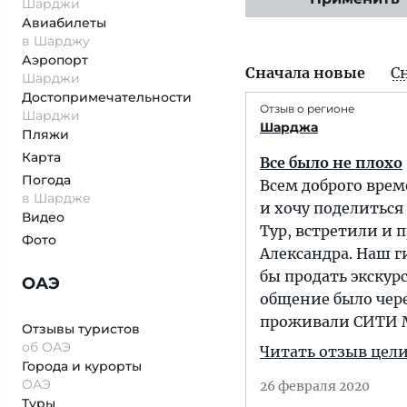
Шарджи
Авиабилеты
в Шарджу
Аэропорт
Сначала новые
С
Шарджи
Достопримеча­тельности
Отзыв о регионе
Шарджи
Шарджа
Пляжи
Карта
Все было не плохо
Погода
Всем доброго врем
в Шардже
и хочу поделиться
Видео
Тур, встретили и 
Фото
Александра. Наш ги
бы продать экскур
ОАЭ
общение было чере
проживали СИТИ МА
Отзывы туристов
об ОАЭ
Читать отзыв цел
Города и курорты
ОАЭ
26 февраля 2020
Туры