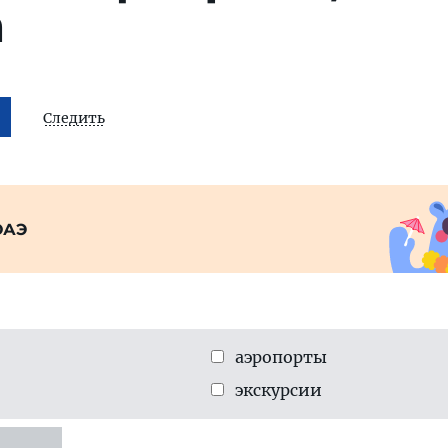
а
Следить
ОАЭ
аэропорты
экскурсии