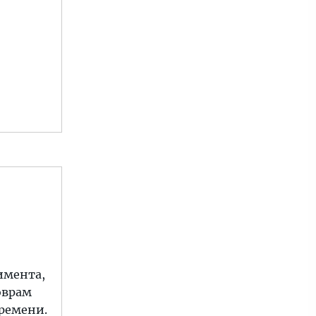
тимента,
оврам
времени.