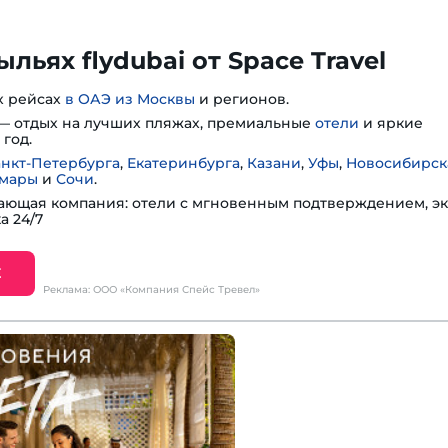
льях flydubai от Space Travel
х рейсах
в ОАЭ из Москвы
и регионов.
— отдых на лучших пляжах, премиальные
отели
и яркие
год.
анкт-Петербурга
,
Екатеринбурга
,
Казани
,
Уфы
,
Новосибирск
мары
и
Сочи
.
ющая компания: отели с мгновенным подтверждением, эк
а 24/7
Е
Реклама: ООО «Компания Спейс Тревел»