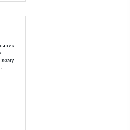
ольших
у
и кому
.