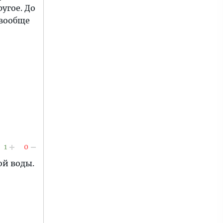
угое. До
 вообще
1
0
ой воды.