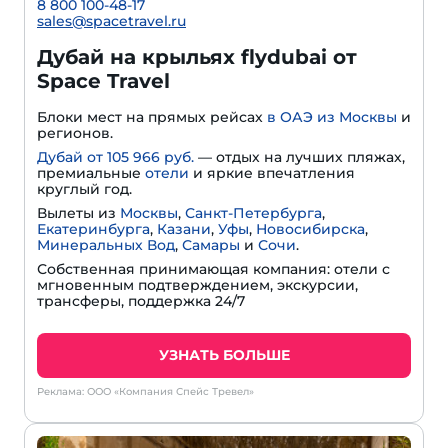
8 800 100-48-17
sales@spacetravel.ru
Дубай на крыльях flydubai от
Space Travel
Блоки мест на прямых рейсах
в ОАЭ из Москвы
и
регионов.
Дубай от 105 966 руб.
— отдых на лучших пляжах,
премиальные
отели
и яркие впечатления
круглый год.
Вылеты из
Москвы
,
Санкт-Петербурга
,
Екатеринбурга
,
Казани
,
Уфы
,
Новосибирска
,
Минеральных Вод
,
Самары
и
Сочи
.
Собственная принимающая компания: отели с
мгновенным подтверждением, экскурсии,
трансферы, поддержка 24/7
УЗНАТЬ БОЛЬШЕ
Реклама: ООО «Компания Спейс Тревел»