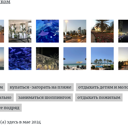
иком
ям
купаться-загорать на пляже
отдыхать детям и мол
ально
заниматься шоппингом
отдыхать пожилым
е подряд
(а) здесь в мае 2024