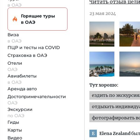
Читать отзыв цел
в ОАЭ
23 мая 2024
Горящие туры
в ОАЭ
Виза
в ОАЭ
ПЦР и тесты на COVID
Страховка
в ОАЭ
Отели
ОАЭ
Авиабилеты
в ОАЭ
Тут хорошо:
Аренда авто
ездить по экскурси
Достопримеча­тельности
ОАЭ
отдыхать индивиду
Экскурсии
по ОАЭ
фотографировать вс
Гиды
Карты
Elena Zealand
был
E
Видео