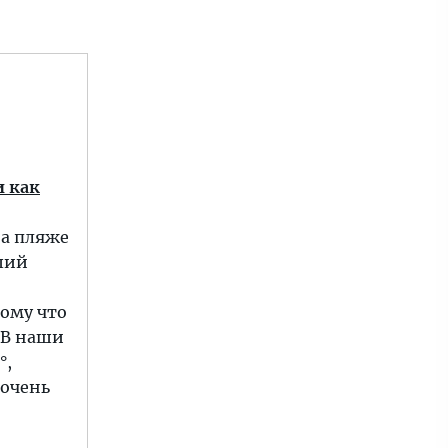
и как
на пляже
чший
тому что
 В наши
°,
 очень