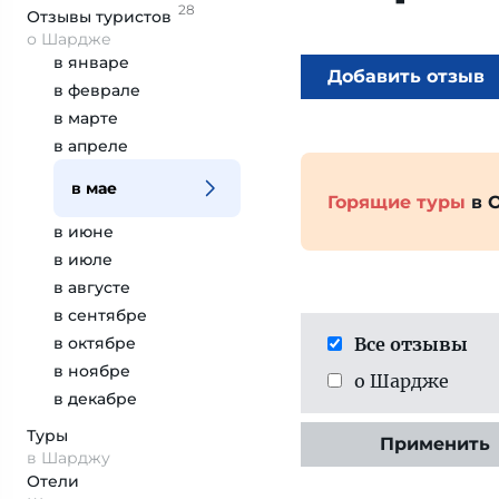
28
Отзывы
туристов
о Шардже
в январе
Добавить отзыв
в феврале
в марте
в апреле
в мае
Горящие туры
в 
в июне
в июле
в августе
в сентябре
в октябре
Все отзывы
в ноябре
о Шардже
в декабре
Туры
Применить
в Шарджу
Отели