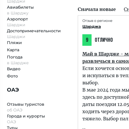
Шарджи
Авиабилеты
Сначала новые
С
в Шарджу
Аэропорт
Отзыв о регионе
Шарджи
Шарджа
Достопримеча­тельности
Шарджи
9
ОТЛИЧНО
Пляжи
Карта
Май в Шардже - мо
Погода
развлечься в сам
в Шардже
Если хочется осно
Видео
и искупаться в те
Фото
выбор.
ОАЭ
В мае 2024 года м
здесь по доступно
даты поездки 12.05
Отзывы туристов
об ОАЭ
ходить через дорог
Города и курорты
тяжело. Выбор пал
ОАЭ
Туры