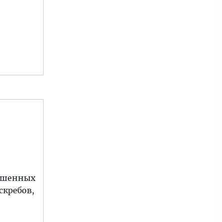
бешенных
скребов,
,