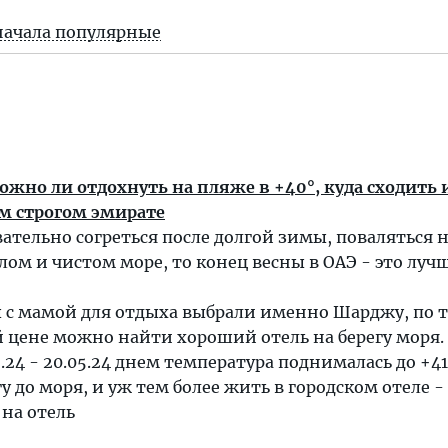
начала популярные
жно ли отдохнуть на пляже в +40°, куда сходить 
ом строгом эмирате
вательно согреться после долгой зимы, поваляться 
плом и чистом море, то конец весны в ОАЭ - это лу
ы с мамой для отдыха выбрали именно Шарджу, по 
й цене можно найти хороший отель на берегу моря.
.24 - 20.05.24 днем температура поднималась до +41
у до моря, и уж тем более жить в городском отеле -
 на отель