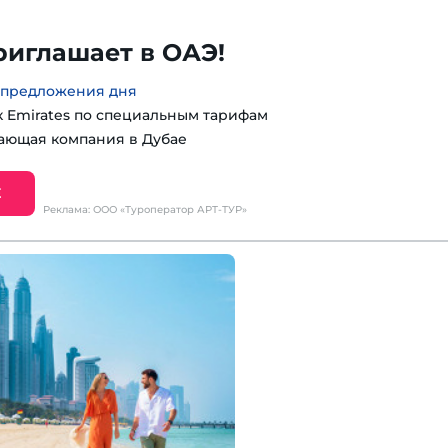
риглашает в ОАЭ!
 предложения дня
к Emirates по специальным тарифам
ающая компания в Дубае
Е
Реклама: ООО «Туроператор АРТ-ТУР»