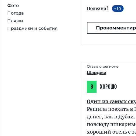
Фото
Полезно?
10
Погода
Пляжи
Прокомментир
Праздники и события
Отзыв о регионе
Шарджа
8
ХОРОШО
Один из самых ск
Решила поехать в 
денег, как в Дуб
повсюду шикарные
хороший отель с 