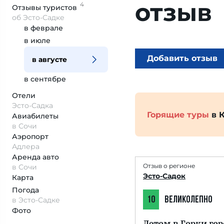
отзыв
4
Отзывы
туристов
об Эсто-Садке
в феврале
в июле
Добавить отзыв
в августе
в сентябре
Отели
Эсто-Садка
Горящие туры
в 
Авиабилеты
в Сочи
Аэропорт
Адлера
Аренда авто
Отзыв о регионе
в Сочи
Эсто-Садок
Карта
Погода
10
ВЕЛИКОЛЕПНО
в Эсто-Садке
Фото
Летом в Горки гор