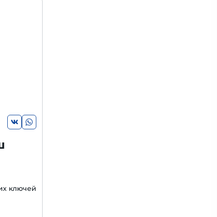
ш
их ключей