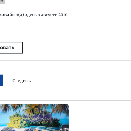
ям
зова
был(а) здесь в августе 2016
овать
Следить