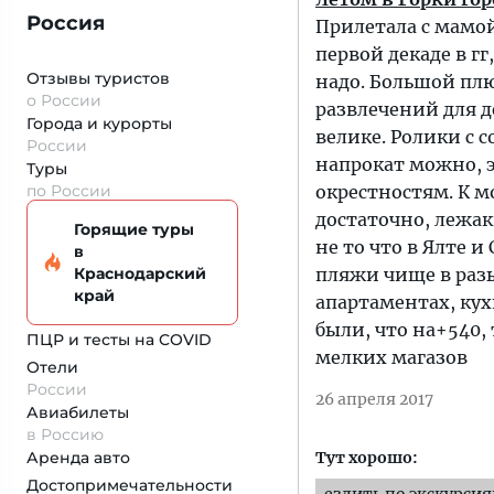
Россия
Прилетала с мамой
первой декаде в гг
Отзывы туристов
надо. Большой пл
о России
развлечений для де
Города и курорты
велике. Ролики с с
России
напрокат можно, э
Туры
по России
окрестностям. К м
достаточно, лежа
Горящие туры
не то что в Ялте и
в
Краснодарский
пляжи чище в разы
край
апартаментах, кух
были, что на+540,
ПЦР и тесты на COVID
мелких магазов
Отели
России
26 апреля 2017
Авиабилеты
в Россию
Аренда авто
Тут хорошо:
Достопримеча­тельности