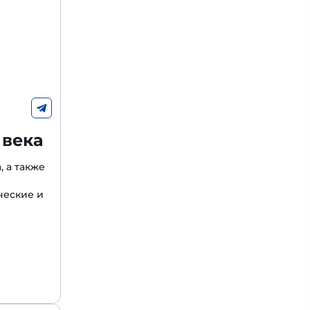
 века
, а также
ческие и