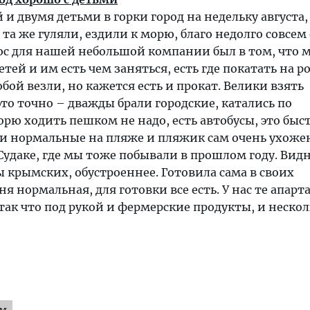
 и двумя детьми в горки город на недельку августа
, та же гуляли, ездили к морю, благо недолго совсем
юс для нашей небольшой компании был в том, что 
тей и им есть чем заняться, есть где покатать на р
обой везли, но кажется есть и прокат. Велики взять
то точно – дважды брали городские, катались по
орю ходить пешком не надо, есть автобусы, это быс
ки нормальные на пляже и пляжик сам очень ухож
 Судаке, где мы тоже побывали в прошлом году. Видн
 крымских, обустроеннее. Готовила сама в своих
ня нормальная, для готовки все есть. У нас те апар
 так что под рукой и фермерские продукты, и неско