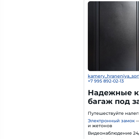
kamery_hraneniya_sor
+7 995 892-02-13
Надежные к
багаж под з
Путешествуйте нале
Электронный замок
—
и жетонов
Видеонаблюдение 24/