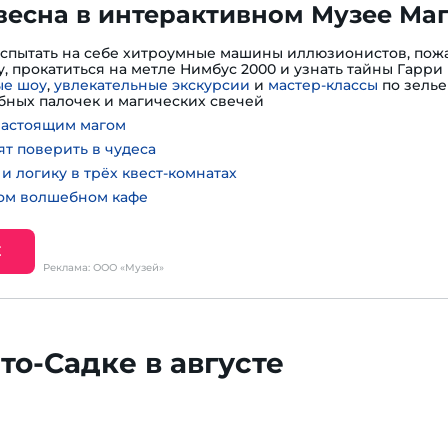
весна в интерактивном Музее Ма
испытать на себе хитроумные машины иллюзионистов, пожа
, прокатиться на метле Нимбус 2000 и узнать тайны Гарри 
е шоу
,
увлекательные экскурсии
и
мастер-классы
по зелье
ных палочек и магических свечей
настоящим магом
ят поверить в чудеса
и логику в трёх квест-комнатах
ном волшебном кафе
Е
Реклама: ООО «Музей»
то-Садке в августе