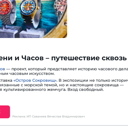
ни и Часов – путешествие сквозь
сов
— проект, который представляет историю часового дела
ным часовым искусством.
ставка
«Остров Сокровищ»
. В экспозиции не только истори
вязанные с морской темой, но и настоящие сокровища —
я культивированного жемчуга. Вход свободный.
Е
Реклама: ИП Саванеев Вячеслав Владимирович