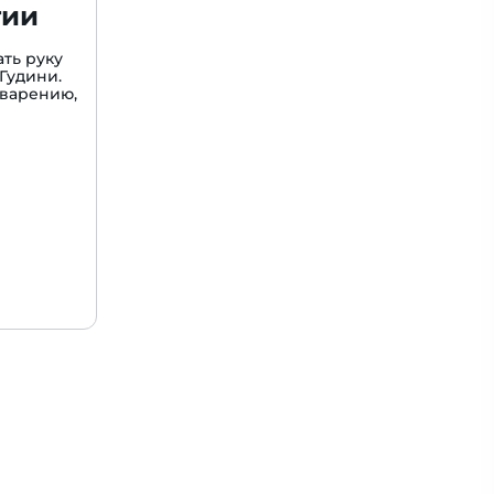
гии
ть руку
Гудини.
варению,