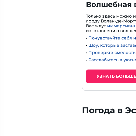
Волшебная 
Только здесь можно 
лорду Волан-де-Морту
Вас ждут
иммерсивны
изготовлению волшеб
•
Почувствуйте себя 
•
Шоу, которые застав
•
Проверьте смелость 
•
Расслабьтесь в уют
УЗНАТЬ БОЛЬШ
Погода в Эс