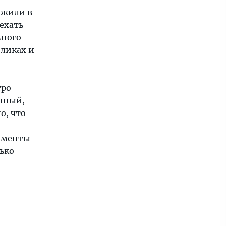
, жили в
 ехать
много
оликах и
тро
енный,
о, что
таменты
лько