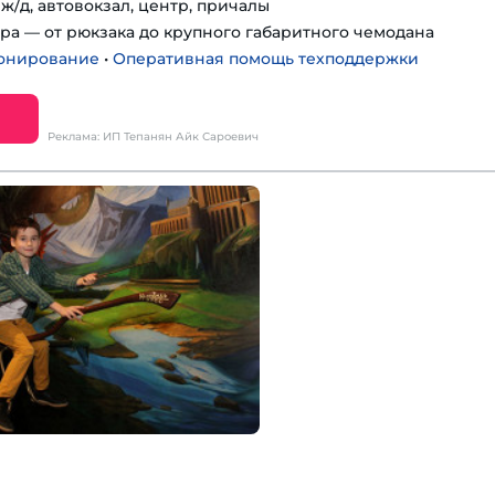
ж/д, автовокзал, центр, причалы
ра — от рюкзака до крупного габаритного чемодана
онирование
•
Оперативная помощь техподдержки
Реклама: ИП Тепанян Айк Сароевич