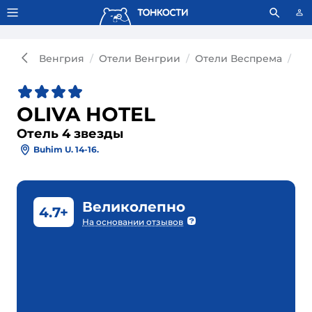
Тонкости используют сookie-файлы.
Что это значит?
Венгрия
Отели Венгрии
Отели Веспрема
От
OLIVA HOTEL
Отель 4 звезды
Buhim U. 14-16.
Великолепно
4.7+
На основании отзывов