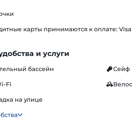
очки
тные карты принимаются к оплате: Visa 
добства и услуги
тельный бассейн
Сейф
i-Fi
Вело
адка на улице
обства