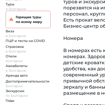
туров и экскурс
Туры
порезвятся на и
в Болгарию
персонал, кругл
Горящие туры
Есть прокат вел
по всему миру
Бизнес-центр об
Виза
в Болгарию
Номера
ПЦР и тесты на COVID
Страховка
В номерах есть 
в Болгарию
номерах. Здоров
Отели
Болгарии
детские кроватк
Авиабилеты
удобства, как до
в Болгарию
современный ур
Аренда авто
привычной обста
Достопримеча­тельности
Болгарии
зеркалу и банн
Экскурсии
размещение в н
по Болгарии
Гиды