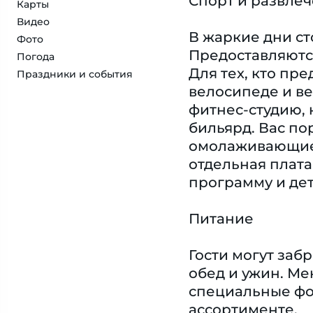
Спорт и развле
Карты
Видео
В жаркие дни ст
Фото
Предоставляются
Погода
Для тех, кто пр
Праздники и события
велосипеде и ве
фитнес-студию, 
бильярд. Вас по
омолаживающие 
отдельная плат
программу и дет
Питание
Гости могут заб
обед и ужин. Ме
специальные фо
ассортименте.