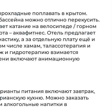
 прохладные поплавать в крытом.
бассейна можно отлично перекусить.
ает катание на велосипеде / горном
та – аквафитнес. Отель предлагает
астику, а за отдельную плату ещё и
ом числе хамам, талассотерапия и
аж и гидротерапию взимается
мени включают анимационную
арианты питания включают завтрак,
арианскую кухню. Можно заказать
и алкогольные напитки в