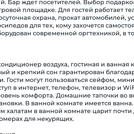
ий. Бар ждет посетителей. Выбор подарко
гровой площадке. Для гостей работает т
осуточная охрана, прокат автомобилей, у
осипедов для тех, кому захочется самосто
орудован современной оргтехникой, в то
кондиционер воздуха, гостиная и ванная к
ый и крепкий сон гарантирован благодар
и. Гости могут пользоваться сейфом, ми
ступ в интернет, телефон, телевизор и Wi
овень комфорта. Домашние тапочки во в
новки. В ванной комнате имеется ванна.
ым халатам в ванной комнате царит почт
омерах для некурящих.