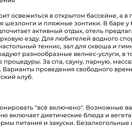
чения
оит освежиться в открытом бассейне, а в
 шезлонги и пляжные зонтики. В баре у 
едпочитает активный отдых, отель предлаг
рховую езду. Для любителей водного спор
настольный теннис, зал для сквоша и гимн
радуют разнообразные велнес-услуги, в т
процедуры. За спа, сауну, парную, масс
а. Варианты проведения свободного вре
ский клуб.
ронировать "всё включено". Возможные в
ню включает диетические блюда и вегет
рмы питания и закуски. Безалкогольные 