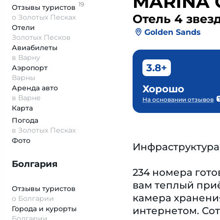
MARINA 
19
Отзывы
туристов
Отель 4 звез
о Золотых Песках
Отели
Golden Sands
Золотых Песков
Авиабилеты
в Варну
3.8+
Аэропорт
Варны
Хорошо
Аренда авто
в Варне
На основании отзывов
Карта
Погода
в Золотых Песках
Фото
Инфраструктура
Болгария
234 номера гото
вам теплый приё
Отзывы туристов
камера хранения
о Болгарии
Города и курорты
интернетом. Сот
Болгарии