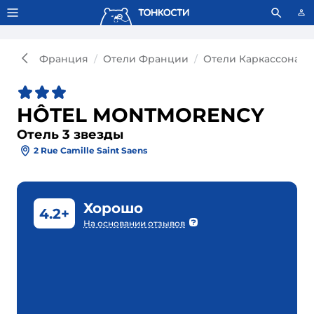
Тонкости используют сookie-файлы.
Что это значит?
Франция
Отели Франции
Отели Каркассона
HÔTEL MONTMORENCY
Отель 3 звезды
2 Rue Camille Saint Saens
Хорошо
4.2+
На основании отзывов