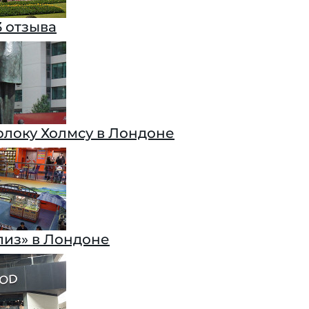
3 отзыва
локу Холмсу в Лондоне
лиз» в Лондоне