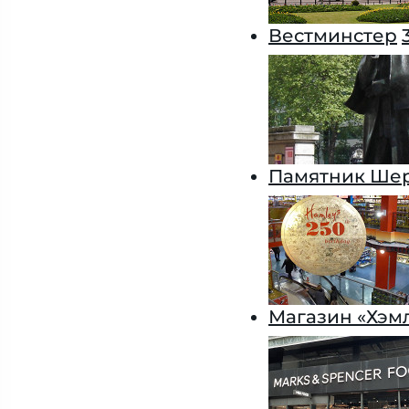
Вестминстер
Памятник Шер
Магазин «Хэм