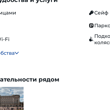
омцами
Сейф
Парко
Подхо
i-Fi
коляс
обства
ательности рядом