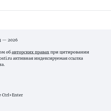
03 — 2026
ном об
авторских правах
при цитировании
osti.ru активная индексируемая ссылка
на.
Ctrl+Enter