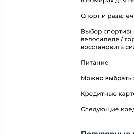
в номерах для н
Спорт и развле
Выбор спортивн
велосипеде / го
восстановить си
Питание
Можно выбрать 
Кредитные карт
Следующие креди
Популярные у