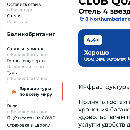
CLUB QU
Оставить отзыв
о Рочестере
Отель 4 звез
Отели
8 Northumberlan
Рочестера
Великобритания
4.4+
Отзывы туристов
Хорошо
о Великобритании
На основании отзывов
Города и курорты
Великобритании
Туры
в Великобританию
Инфраструктура
Горящие туры
по всему миру
Принять гостей 
Виза
хранения багажа
в Великобританию
удовольствием п
ПЦР и тесты на COVID
услуг и удобств
Страховка
в Европу