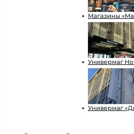
Магазины «Ма
Универмаг Hou
Универмаг «Д