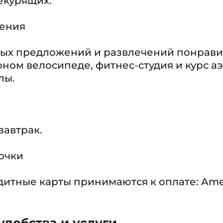
екурящих.
чения
ых предложений и развлечений понравитс
рном велосипеде, фитнес-студия и курс аэ
лы.
завтрак.
очки
тные карты принимаются к оплате: Americ
добства и услуги