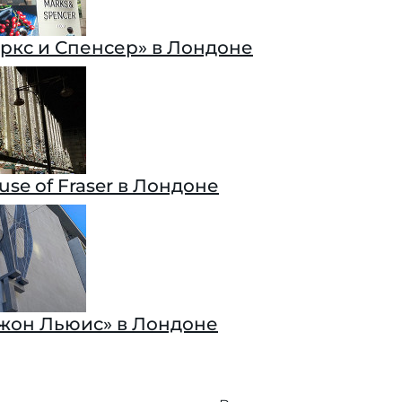
ркс и Спенсер» в Лондоне
se of Fraser в Лондоне
жон Льюис» в Лондоне