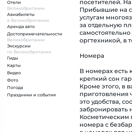
посетителей. На
Отели
Великобритании
Прибывшие на с
Авиабилеты
услугам многояз
в Великобританию
за отдельную пл
Аренда авто
самостоятельно
Достопримеча­тельности
оргтехникой, в 
Великобритании
Экскурсии
по Великобритании
Номера
Гиды
Карты
В номерах есть 
Видео
крепкий сон гар
Фото
Кроме этого, в
Погода
приготовления ч
Праздники и события
это удобства, с
забронировать н
Косметическим 
номера с безба