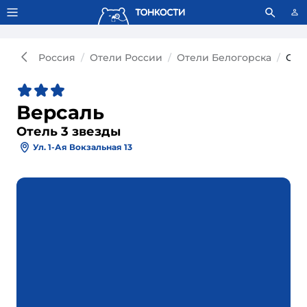
Тонкости используют сookie-файлы.
Что это значит?
Россия
Отели России
Отели Белогорска
Оте
Версаль
Отель 3 звезды
Ул. 1-Ая Вокзальная 13