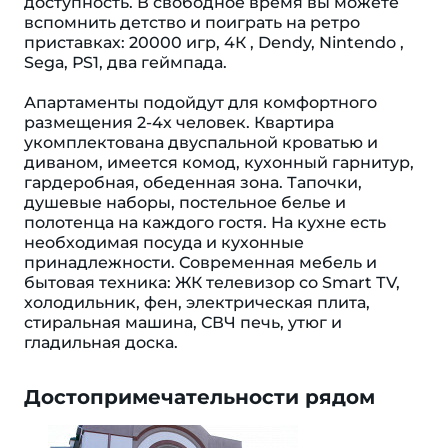
доступность. В свободное время вы можете
вспомнить детство и поиграть на ретро
приставках: 20000 игр, 4К , Dеndy, Nintеndо ,
Sеgа, РS1, два геймпада.
Апартаменты подойдут для комфортного
размещения 2-4х человек. Квартира
укомплектована двуспальной кроватью и
диваном, имеется комод, кухонный гарнитур,
гардеробная, обеденная зона. Тапочки,
душевые наборы, постельное белье и
полотенца на каждого гостя. На кухне есть
необходимая посуда и кухонные
принадлежности. Современная мебель и
бытовая техника: ЖК телевизор со Smаrt ТV,
холодильник, фен, электрическая плита,
стиральная машина, СВЧ печь, утюг и
гладильная доска.
Достопримечательности рядом