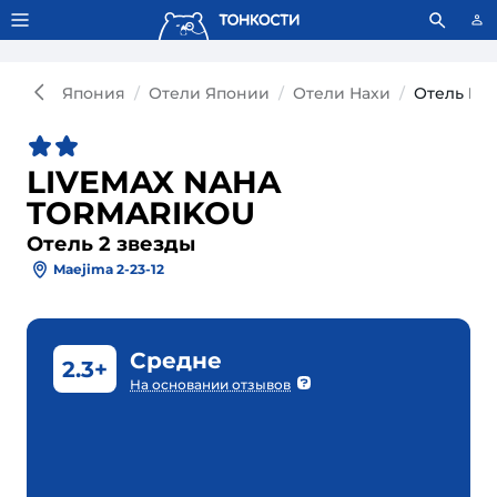
Тонкости используют сookie-файлы.
Что это значит?
Япония
Отели Японии
Отели Нахи
Отель LI
LIVEMAX NAHA
TORMARIKOU
Отель 2 звезды
Maejima 2-23-12
Средне
2.3+
На основании отзывов