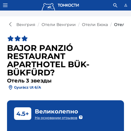
Тонкости используют сookie-файлы.
Что это значит?
Венгрия
Отели Венгрии
Отели Бюка
Отель 
BAJOR PANZIÓ
RESTAURANT
APARTHOTEL BÜK-
BÜKFÜRD?
Отель 3 звезды
Gyurácz Ut 6/a
Великолепно
4.5+
На основании отзывов