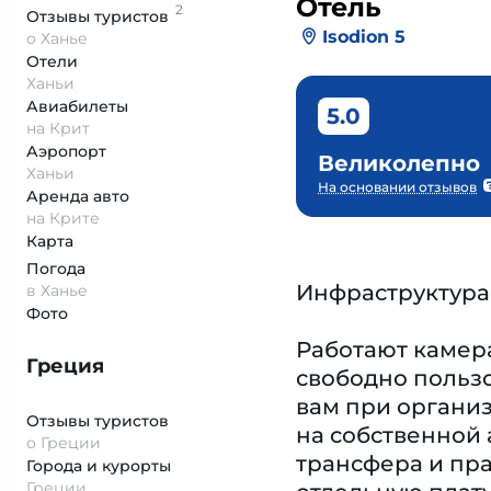
Отель
2
Отзывы
туристов
Isodion 5
о Ханье
Отели
Ханьи
Авиабилеты
5.0
на Крит
Аэропорт
Великолепно
Ханьи
На основании отзывов
Аренда авто
на Крите
Карта
Погода
Инфраструктура
в Ханье
Фото
Работают камера
Греция
свободно пользо
вам при организ
Отзывы туристов
на собственной 
о Греции
трансфера и пра
Города и курорты
Греции