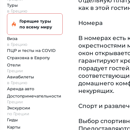
отдельную плату
Туры
как в этой гост
в Грецию
Горящие туры
Номера
по всему миру
В номерах есть 
Виза
в Грецию
окрестностями м
ПЦР и тесты на COVID
окон открываетс
Страховка
в Европу
гарантируют кре
Отели
порадует гостей.
Греции
соответствующи
Авиабилеты
домашнего комф
в Грецию
Аренда авто
некурящих.
Достопримеча­тельности
Греции
Спорт и развле
Экскурсии
по Греции
Гиды
Выбор спортивн
Карты
Предоставляются