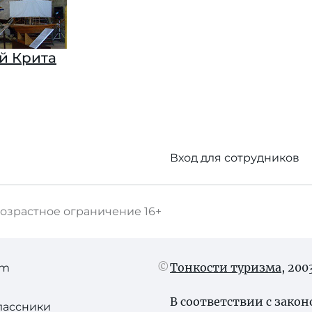
й Крита
Вход для сотрудников
озрастное ограничение
16+
Тонкости туризма
, 20
am
В соответствии с зако
лассники