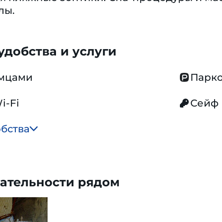
лы.
добства и услуги
омцами
Парко
i-Fi
Сейф
обства
ательности рядом