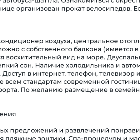
 автобуса-шаттла. Ознакомиться с окрес
инице организован прокат велосипедов. Ес
кондиционер воздуха, центральное отопл
ожно с собственного балкона (имеется в
я восхитительный вид на море. Двуспаль
пкий сон. Наличие холодильника и автом
 Доступ в интернет, телефон, телевизор и 
е всем стандартам современной гостиниц
орта. По желанию размещение в семейны
чения
ых предложений и развлечений понравитс
 пляжные зонтики. Спа-процедуры и масс