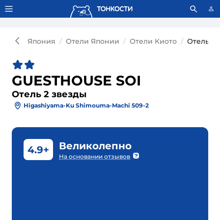
Тонкости используют сookie-файлы.
Что это значит?
Япония
Отели Японии
Отели Киото
Отель G
GUESTHOUSE SOI
Отель 2 звезды
Higashiyama-Ku Shimouma-Machi 509-2
Великолепно
4.9+
На основании отзывов