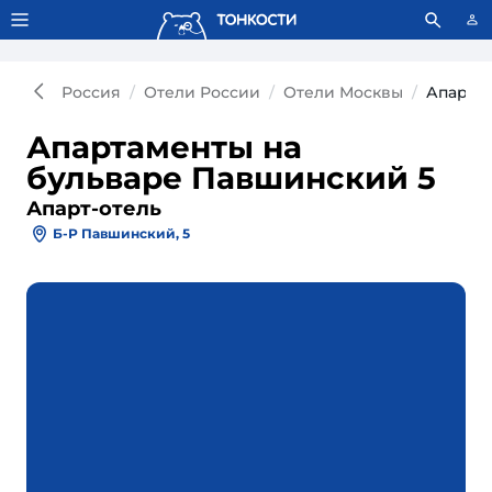
Тонкости используют сookie-файлы.
Что это значит?
Россия
Отели России
Отели Москвы
Апарт-о
Апартаменты на
бульваре Павшинский 5
Апарт-отель
Б-Р Павшинский, 5