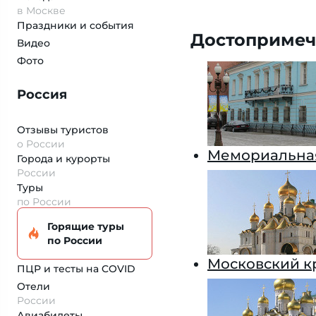
в Москве
Праздники и события
Достопримеч
Видео
Фото
Россия
Отзывы туристов
о России
Мемориальная
Города и курорты
России
Туры
по России
Горящие туры
по России
Московский к
ПЦР и тесты на COVID
Отели
России
Авиабилеты