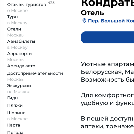
Кондрать
428
Отзывы
туристов
о Москве
Отель
Туры
Пер. Большой Кон
в Москву
Отели
Москвы
Авиабилеты
в Москву
Аэропорты
Москвы
Уютные апартам
Аренда авто
Белорусская, Ма
Достопримеча­тельности
Возможность бы
Москвы
Экскурсии
по Москве
Для комфортног
Гиды
удобную и функц
Пляжи
Шопинг
В пешей доступн
в Москве
Карта
аптеки, тренаже
Погода