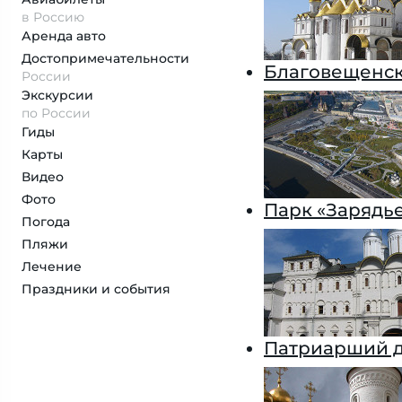
в Россию
Аренда авто
Достопримеча­тельности
Благовещенск
России
Экскурсии
по России
Гиды
Карты
Видео
Фото
Парк «Зарядь
Погода
Пляжи
Лечение
Праздники и события
Патриарший д