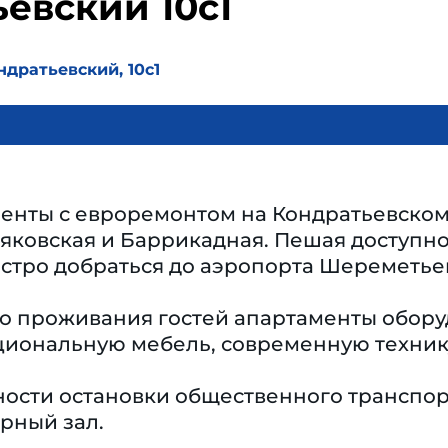
евский 10с1
дратьевский, 10с1
енты с евроремонтом на Кондратьевском 
яковская и Баррикадная. Пешая доступн
стро добраться до аэропорта Шереметьев
о проживания гостей апартаменты обор
иональную мебель, современную технику,
ости остановки общественного транспорт
рный зал.