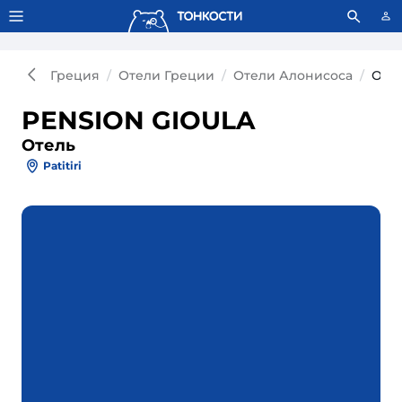
Тонкости используют сookie-файлы.
Что это значит?
Греция
Отели Греции
Отели Алонисоса
Оте
PENSION GIOULA
Отель
Patitiri