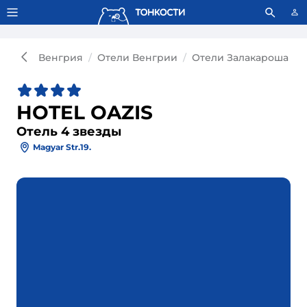
Тонкости используют сookie-файлы.
Что это значит?
Венгрия
Отели Венгрии
Отели Залакароша
HOTEL OAZIS
Отель 4 звезды
Magyar Str.19.