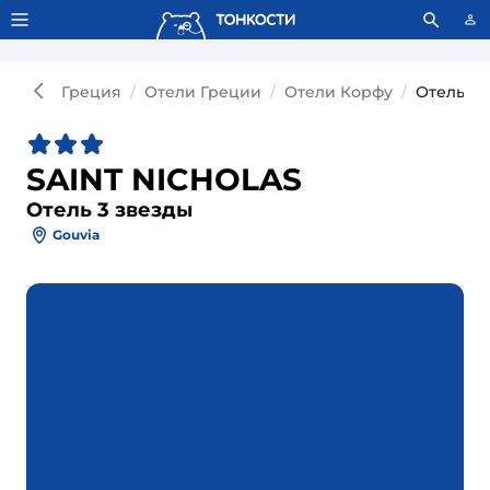
Тонкости используют сookie-файлы.
Что это значит?
Греция
Отели Греции
Отели Корфу
Отель SA
SAINT NICHOLAS
Отель 3 звезды
Gouvia