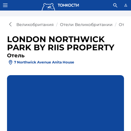
Тонкости используют сookie-файлы.
Что это значит?
Великобритания
Отели Великобритании
Отел
LONDON NORTHWICK
PARK BY RIIS PROPERTY
Отель
7 Northwick Avenue Anita House