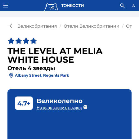
Тонкости используют сookie-файлы.
Что это значит?
Великобритания
Отели Великобритании
Отел
THE LEVEL AT MELIA
WHITE HOUSE
Отель 4 звезды
Albany Street, Regents Park
Великолепно
4.7+
На основании отзывов