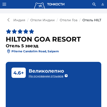
Тонкости используют сookie-файлы.
Что это значит?
Индия
Отели Индии
Отели Гоа
Отель HILTON
HILTON GOA RESORT
Отель 5 звезд
Pilerne Candolim Road, Saipem
Великолепно
4.6+
На основании отзывов