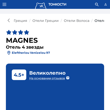
Тонкости используют сookie-файлы.
Что это значит?
Греция
Отели Греции
Отели Волоса
Отель M
MAGNES
Отель 4 звезды
Eleftheriou Venizelou 97
Великолепно
4.5+
На основании отзывов