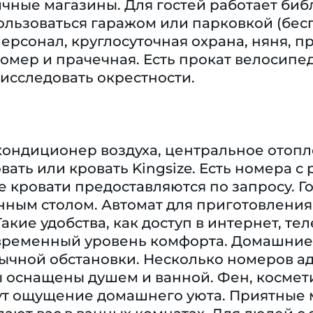
ичные магазины. Для гостей работает би
льзоваться гаражом или парковкой (бесп
рсонал, круглосуточная охрана, няня, пр
номер и прачечная. Есть прокат велосипед
исследовать окрестности.
кондиционер воздуха, центральное отопл
вать или кровать Kingsize. Есть номера 
кровати предоставляются по запросу. Го
ным столом. Автомат для приготовления 
кие удобства, как доступ в интернет, тел
временный уровень комфорта. Домашние т
чной обстановки. Несколько номеров ад
 оснащены душем и ванной. Фен, космети
ут ощущение домашнего уюта. Приятные 