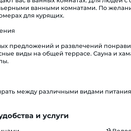
дают вас в ванных комнатах. Для людей 
рьерными ванными комнатами. По желан
омерах для курящих.
чения
ых предложений и развлечений понравит
сные виды на общей террасе. Сауна и хама
лы.
ирать между различными видами питания 
добства и услуги