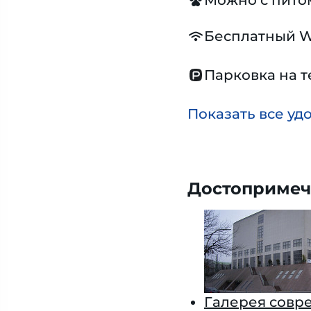
Можно с пит
Бесплатный W
Парковка на 
Показать все уд
Достопримеч
Галерея совре