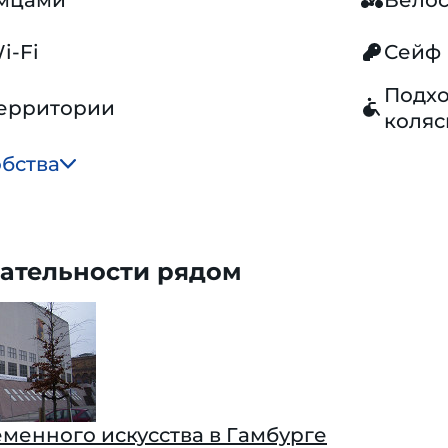
омцами
Вело
i-Fi
Сейф
Подхо
территории
коляс
обства
ательности рядом
менного искусства в Гамбурге