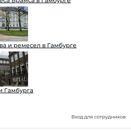
еса Брамса в Гамбурге
ва и ремесел в Гамбурге
и Гамбурга
Вход для сотрудников