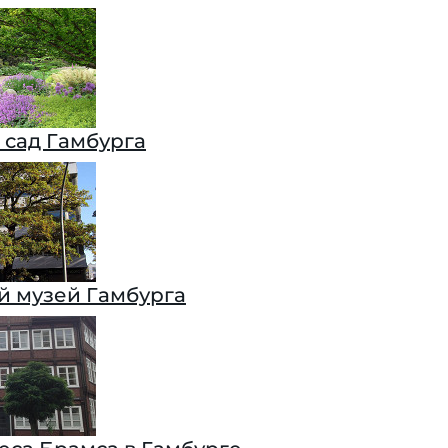
 сад Гамбурга
й музей Гамбурга