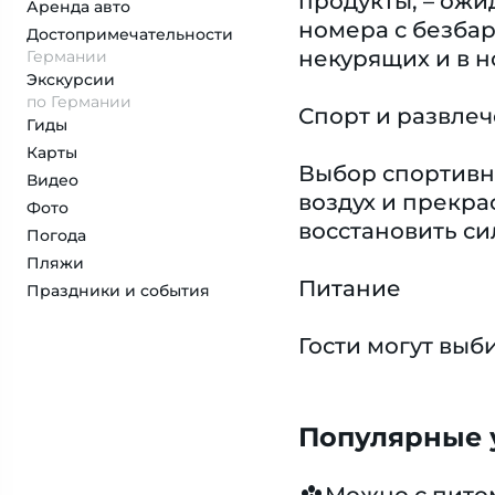
продукты, – ожи
Аренда авто
номера с безба
Достопримеча­тельности
некурящих и в н
Германии
Экскурсии
по Германии
Спорт и развле
Гиды
Карты
Выбор спортивн
Видео
воздух и прекра
Фото
восстановить си
Погода
Пляжи
Питание
Праздники и события
Гости могут выб
Популярные у