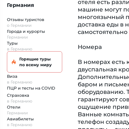
отеля есть разл
Германия
машине могут по
многоязычный пе
Отзывы туристов
доставка еды в 
о Германии
самостоятельно 
Города и курорты
Германии
Туры
Номера
в Германию
Горящие туры
В номерах есть 
по всему миру
двуспальная кро
Дополнительные 
Виза
в Германию
баром и письмен
ПЦР и тесты на COVID
оборудованию. Та
Страховка
гарантируют со
в Германию
ощущение привы
Отели
Германии
Ванные комнаты
Авиабилеты
телефон создад
в Германию