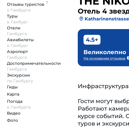
THE NIKO
7
Отзывы
туристов
Отель 4 звез
о Гамбурге
Туры
Katharinenstrasse
в Гамбург
Отели
Гамбурга
4.5+
Авиабилеты
в Гамбург
Великолепно
Аэропорт
Гамбурга
На основании отзывов
Достопримеча­тельности
Гамбурга
Экскурсии
по Гамбургу
Инфраструктура
Гиды
Карта
Гости могут выбр
Погода
в Гамбурге
Работают камера
Видео
курсе событий. 
Фото
туров и экскурс