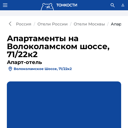
Тонкости используют сookie-файлы.
Что это значит?
Россия
Отели России
Отели Москвы
Апарт-о
Апартаменты на
Волоколамском шоссе,
71/22к2
Апарт-отель
Волоколамское Шоссе, 71/22к2