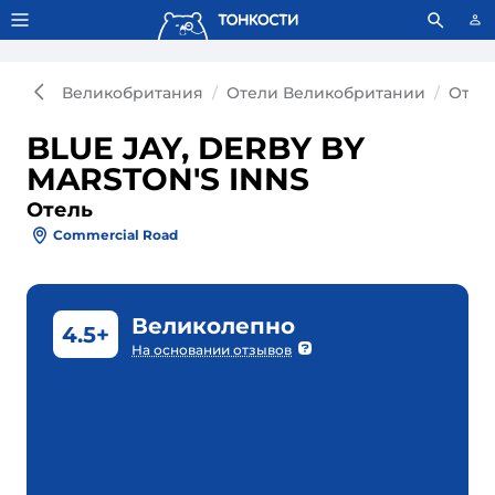
Тонкости используют сookie-файлы.
Что это значит?
Великобритания
Отели Великобритании
Отел
BLUE JAY, DERBY BY
MARSTON'S INNS
Отель
Commercial Road
Великолепно
4.5+
На основании отзывов