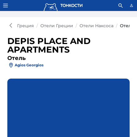
Тонкости используют сookie-файлы.
Что это значит?
Греция
Отели Греции
Отели Наксоса
Отель 
DEPIS PLACE AND
APARTMENTS
Отель
Agios Georgios