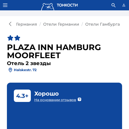
Тонкости используют сookie-файлы.
Что это значит?
Германия
Отели Германии
Отели Гамбурга
О
PLAZA INN HAMBURG
MOORFLEET
Отель 2 звезды
Halskestr. 72
Хорошо
4.3+
На основании отзывов