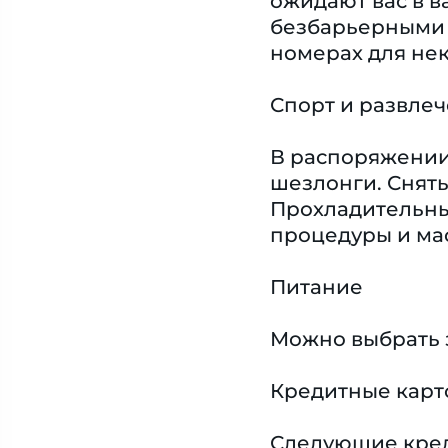
ожидают вас в 
безбарьерными 
номерах для не
Спорт и развле
В распоряжении 
шезлонги. Снять
Прохладительные
процедуры и мас
Питание
Можно выбрать 
Кредитные карт
Следующие креди