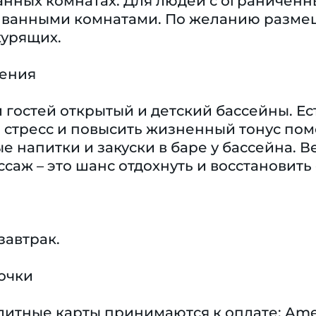
ванных комнатах. Для людей с ограничен
ванными комнатами. По желанию размещ
курящих.
чения
гостей открытый и детский бассейны. Ест
 стресс и повысить жизненный тонус по
 напитки и закуски в баре у бассейна. Ве
саж – это шанс отдохнуть и восстановить
завтрак.
очки
тные карты принимаются к оплате: America