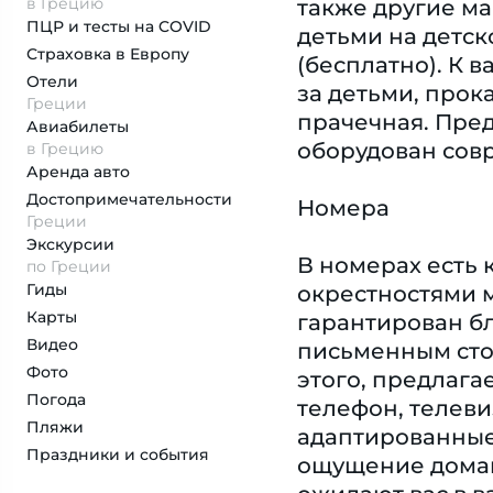
в Грецию
также другие ма
ПЦР и тесты на COVID
детьми на детск
Страховка
в Европу
(бесплатно). К 
Отели
за детьми, прок
Греции
прачечная. Пред
Авиабилеты
оборудован совр
в Грецию
Аренда авто
Достопримеча­тельности
Номера
Греции
Экскурсии
В номерах есть 
по Греции
Гиды
окрестностями м
Карты
гарантирован бл
Видео
письменным сто
Фото
этого, предлага
Погода
телефон, телеви
Пляжи
адаптированные 
Праздники и события
ощущение домаш