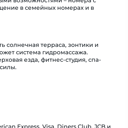
ными возможностями – номера с
ение в семейных номерах и в
ь солнечная терраса, зонтики и
может система гидромассажа.
рховая езда, фитнес-студия, спа-
 силы.
n Express, Visa, Diners Club, JCB и