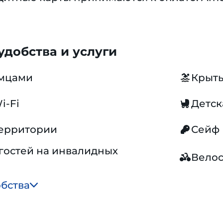
добства и услуги
омцами
Крыты
i-Fi
Детск
территории
Сейф
гостей на инвалидных
Вело
обства