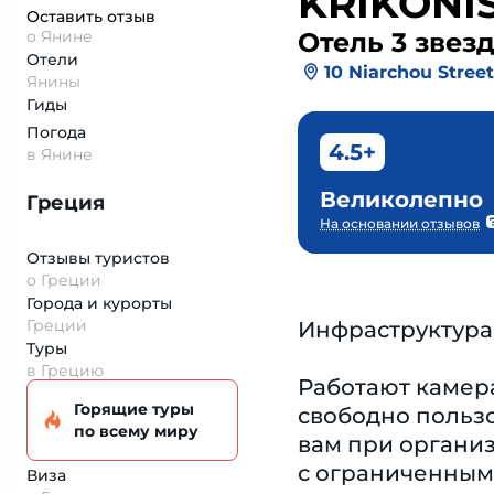
KRIKONI
Оставить отзыв
о Янине
Отель 3 звез
Отели
10 Niarchou Street
Янины
Гиды
Погода
4.5+
в Янине
Великолепно
Греция
На основании отзывов
Отзывы туристов
о Греции
Города и курорты
Греции
Инфраструктура
Туры
в Грецию
Работают камера
Горящие туры
свободно пользо
по всему миру
вам при организ
с ограниченными
Виза