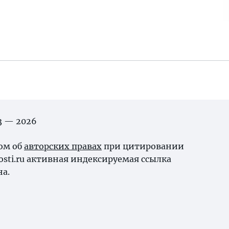
03 — 2026
ном об
авторских правах
при цитировании
osti.ru активная индексируемая ссылка
на.