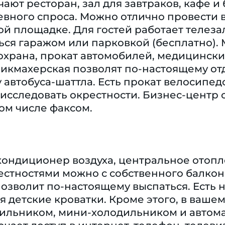
ают ресторан, зал для завтраков, кафе и
вного спроса. Можно отлично провести в
ой площадке. Для гостей работает теле
ься гаражом или парковкой (бесплатно).
охрана, прокат автомобилей, медицинский
икмахерская позволят по-настоящему отд
 автобуса-шаттла. Есть прокат велосипедо
 исследовать окрестности. Бизнес-центр
том числе факсом.
кондиционер воздуха, центральное отопле
стностями можно с собственного балкон
озволит по-настоящему выспаться. Есть 
 детские кроватки. Кроме этого, в ваше
ильником, мини-холодильником и автомат