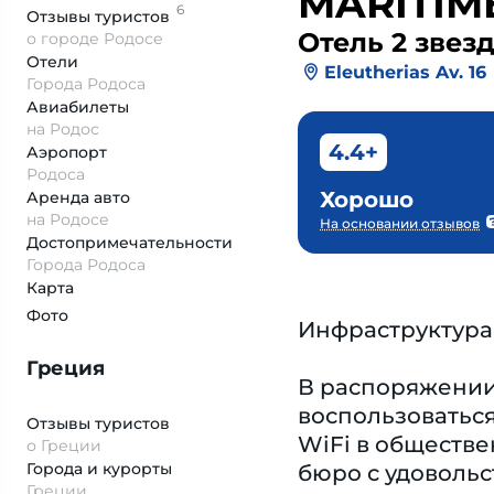
MARITIM
6
Отзывы
туристов
Отель 2 звез
о городе Родосе
Отели
Eleutherias Av. 16
Города Родоса
Авиабилеты
на Родос
4.4+
Аэропорт
Родоса
Хорошо
Аренда авто
на Родосе
На основании отзывов
Достопримеча­тельности
Города Родоса
Карта
Фото
Инфраструктура
Греция
В распоряжении 
воспользоваться
Отзывы туристов
WiFi в обществе
о Греции
Города и курорты
бюро с удовольс
Греции