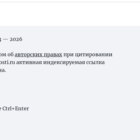
03 — 2026
ном об
авторских правах
при цитировании
osti.ru активная индексируемая ссылка
на.
Ctrl+Enter