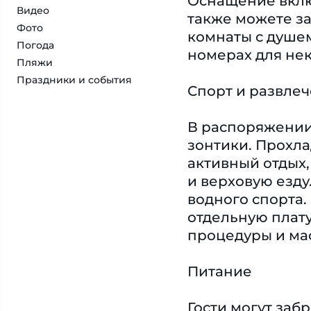
Оснащение включ
Видео
также можете за
Фото
комнаты с душе
Погода
номерах для не
Пляжи
Праздники и события
Спорт и развле
В распоряжении 
зонтики. Прохла
активный отдых,
и верховую езду
водного спорта.
отдельную плату
процедуры и мас
Питание
Гости могут заб