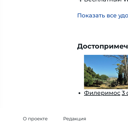
Показать все уд
Достопримеч
Филеримос
3
О проекте
Редакция