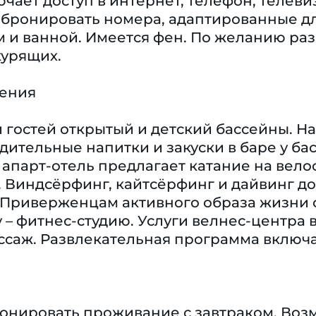
ает доступ в интернет, телефон, телевизо
бронировать номера, адаптированные дл
м и ванной. Имеется фен. По желанию ра
курящих.
чения
гостей открытый и детский бассейны. На
дительные напитки и закуски в баре у бас
 апарт-отель предлагает катание на вело
. Виндсёрфинг, кайтсёрфинг и дайвинг д
 Приверженцам активного образа жизни о
 – фитнес-студию. Услуги велнес-центра 
саж. Развлекательная программа включае
ронировать проживание с завтраком. Воз