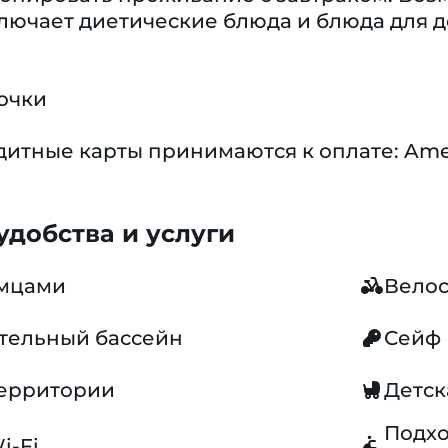
лючает диетические блюда и блюда для 
очки
тные карты принимаются к оплате: Americ
добства и услуги
омцами
Вело
тельный бассейн
Сейф
территории
Детск
Подхо
i-Fi