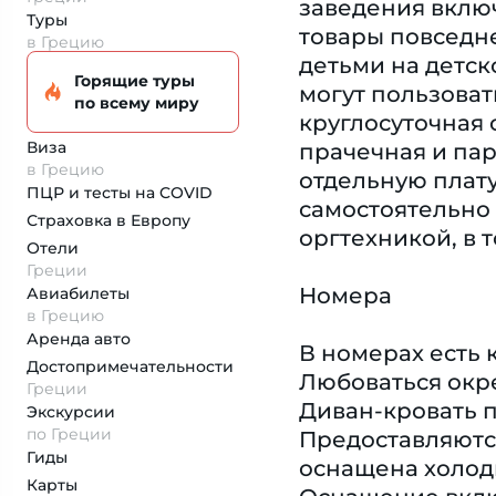
заведения включ
Туры
товары повседне
в Грецию
детьми на детск
Горящие туры
могут пользоват
по всему миру
круглосуточная 
Виза
прачечная и пар
в Грецию
отдельную плату
ПЦР и тесты на COVID
самостоятельно
Страховка
в Европу
оргтехникой, в 
Отели
Греции
Номера
Авиабилеты
в Грецию
Аренда авто
В номерах есть 
Достопримеча­тельности
Любоваться окре
Греции
Диван-кровать п
Экскурсии
по Греции
Предоставляются
Гиды
оснащена холод
Карты